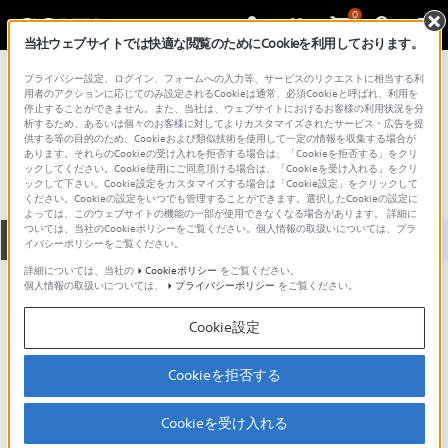
0
当社ウェブサイトでは快適な閲覧のためにCookieを利用しております。
総合サポート・お問い合わせ
プライバシー設定、ログイン、フォームへの入力等、サービスのリクエストに相当する利
プロフェッショナル／業務用
用者のアクションに応じてのみ設定されるCookieは通常、必須Cookieと呼ばれ、利用を
停止することができません。また、当社は、ウェブサイトにおけるお客様の利用状況を分
FLB73GC
析するため、あるいは個々のお客様に対してよりカスタマイズされたサービス・広告を提
供する等の目的のため、Cookieおよび類似技術を使用して一定の情報を収集する場合が
あります。それらのCookieの受け入れを拒否する場合は、「Cookieを拒否する」をクリ
ックしてください。Cookie使用にご同意頂ける場合は、「Cookieを受け入れる」をクリ
ックして下さい。Cookie設定をカスタマイズする場合は「Cookie設定」をクリックして
ください。Cookieの設定をいつでも管理することができます。選択したCookieの設定に
よっては、このウェブサイトの機能の一部が使用できなくなる場合があります。 詳細に
ついては、当社のCookieポリシーをご覧ください。個人情報の取扱いについては、プラ
全て
ダウンロード
取扱説明書
Q&A
イバシーポリシーをご覧ください。
詳細については、当社の
Cookieポリシー
をご覧ください。
個人情報の取扱いについては、
プライバシーポリシー
をご覧ください。
ダウンロード
Cookie設定
現在、本ページで提供されているアップデート情報はありませ
ん。
Cookieを拒否する
Cookieを受け入れる