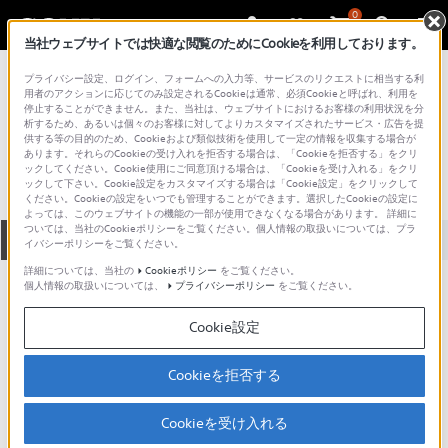
0
当社ウェブサイトでは快適な閲覧のためにCookieを利用しております。
総合サポート・お問い合わせ
プライバシー設定、ログイン、フォームへの入力等、サービスのリクエストに相当する利
プロフェッショナル／業務用
用者のアクションに応じてのみ設定されるCookieは通常、必須Cookieと呼ばれ、利用を
停止することができません。また、当社は、ウェブサイトにおけるお客様の利用状況を分
GW2-60GS
析するため、あるいは個々のお客様に対してよりカスタマイズされたサービス・広告を提
供する等の目的のため、Cookieおよび類似技術を使用して一定の情報を収集する場合が
あります。それらのCookieの受け入れを拒否する場合は、「Cookieを拒否する」をクリ
ックしてください。Cookie使用にご同意頂ける場合は、「Cookieを受け入れる」をクリ
ックして下さい。Cookie設定をカスタマイズする場合は「Cookie設定」をクリックして
ください。Cookieの設定をいつでも管理することができます。選択したCookieの設定に
よっては、このウェブサイトの機能の一部が使用できなくなる場合があります。 詳細に
ついては、当社のCookieポリシーをご覧ください。個人情報の取扱いについては、プラ
全て
ダウンロード
取扱説明書
Q&A
イバシーポリシーをご覧ください。
詳細については、当社の
Cookieポリシー
をご覧ください。
個人情報の取扱いについては、
プライバシーポリシー
をご覧ください。
ダウンロード
Cookie設定
現在、本ページで提供されているアップデート情報はありませ
ん。
Cookieを拒否する
Cookieを受け入れる