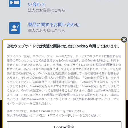
い合わせ
法人のお客様はこちら
製品に関するお問い合わせ
個人のお客様はこちら
当社ウェブサイトでは快適な閲覧のためにCookieを利用しております。
ソニーストアでのお買い物に関するご利用ガイ
ド・お問い合わせ
プライバシー設定、ログイン、フォームへの入力等、サービスのリクエストに相当する利
ソニーストアのご利用方法・サービスに関してのご案
用者のアクションに応じてのみ設定されるCookieは通常、必須Cookieと呼ばれ、利用を
停止することができません。また、当社は、ウェブサイトにおけるお客様の利用状況を分
内はこちら
析するため、あるいは個々のお客様に対してよりカスタマイズされたサービス・広告を提
供する等の目的のため、Cookieおよび類似技術を使用して一定の情報を収集する場合が
あります。それらのCookieの受け入れを拒否する場合は、「Cookieを拒否する」をクリ
海外仕様製品
ックしてください。Cookie使用にご同意頂ける場合は、「Cookieを受け入れる」をクリ
オーバーシーズモデルに関してのご案内はこちら
ックして下さい。Cookie設定をカスタマイズする場合は「Cookie設定」をクリックして
ください。Cookieの設定をいつでも管理することができます。選択したCookieの設定に
よっては、このウェブサイトの機能の一部が使用できなくなる場合があります。 詳細に
ついては、当社のCookieポリシーをご覧ください。個人情報の取扱いについては、プラ
イバシーポリシーをご覧ください。
詳細については、当社の
Cookieポリシー
をご覧ください。
日本
個人情報の取扱いについては、
プライバシーポリシー
をご覧ください。
Cookie設定