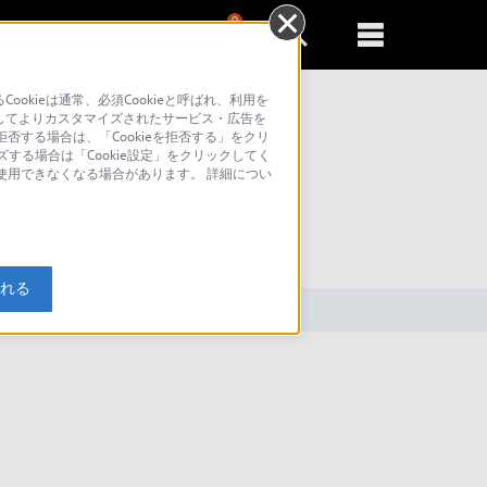
0
新規登録
るともっと便利に
kieは通常、必須Cookieと呼ばれ、利用を
してよりカスタマイズされたサービス・広告を
否する場合は、「Cookieを拒否する」をクリ
ズする場合は「Cookie設定」をクリックしてく
が使用できなくなる場合があります。 詳細につい
索
入れる