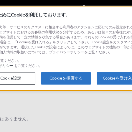
My Sonyに
サインイン
サインインす
にCookieを利用しております。
等、サービスのリクエストに相当する利用者のアクションに応じてのみ設定されるCoo
ョナル／業務用
ェブサイトにおけるお客様の利用状況を分析するため、あるいは個々のお客様に対
技術を使用して一定の情報を収集する場合があります。それらのCookieの受け入れを拒
場合は、「Cookieを受け入れる」をクリックして下さい。Cookie設定をカスタマイ
とができます。選択したCookieの設定によっては、このウェブサイトの機能の一部
い。個人情報の取扱いについては、プライバシーポリシーをご覧ください。
検
覧ください。
ポリシー
をご覧ください。
Cookie設定
Cookieを拒否する
Cookieを受け
Q&A
はありません。