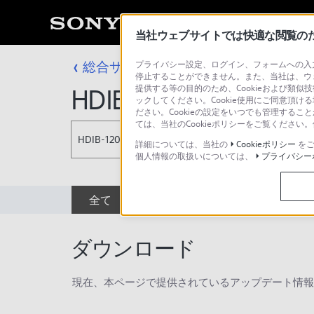
当社ウェブサイトでは快適な閲覧のため
総合サポート・お問い合わせ
プライバシー設定、ログイン、フォームへの入力
プロフェッシ
停止することができません。また、当社は、ウ
提供する等の目的のため、Cookieおよび類似
HDIB-1200C
ックしてください。Cookie使用にご同意頂ける
ださい。Cookieの設定をいつでも管理するこ
ては、当社のCookieポリシーをご覧くださ
HDIB-1200C
詳細については、当社の
Cookieポリシー
をご
個人情報の取扱いについては、
プライバシー
全て
ダウンロード
取扱説明書
ダウンロード
現在、本ページで提供されているアップデート情報