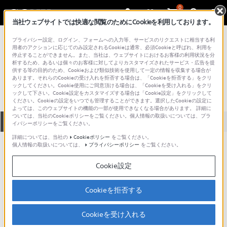
0
当社ウェブサイトでは快適な閲覧のためにCookieを利用しております。
総合サポート・お問い合わせ
プライバシー設定、ログイン、フォームへの入力等、サービスのリクエストに相当する利
プロフェッショナル／業務用
用者のアクションに応じてのみ設定されるCookieは通常、必須Cookieと呼ばれ、利用を
停止することができません。また、当社は、ウェブサイトにおけるお客様の利用状況を分
HDIS-3500F
析するため、あるいは個々のお客様に対してよりカスタマイズされたサービス・広告を提
供する等の目的のため、Cookieおよび類似技術を使用して一定の情報を収集する場合が
あります。それらのCookieの受け入れを拒否する場合は、「Cookieを拒否する」をクリ
ックしてください。Cookie使用にご同意頂ける場合は、「Cookieを受け入れる」をクリ
ックして下さい。Cookie設定をカスタマイズする場合は「Cookie設定」をクリックして
ください。Cookieの設定をいつでも管理することができます。選択したCookieの設定に
よっては、このウェブサイトの機能の一部が使用できなくなる場合があります。 詳細に
ついては、当社のCookieポリシーをご覧ください。個人情報の取扱いについては、プラ
全て
ダウンロード
取扱説明書
Q&A
イバシーポリシーをご覧ください。
詳細については、当社の
Cookieポリシー
をご覧ください。
個人情報の取扱いについては、
プライバシーポリシー
をご覧ください。
ダウンロード
Cookie設定
現在、本ページで提供されているアップデート情報はありませ
ん。
Cookieを拒否する
Cookieを受け入れる