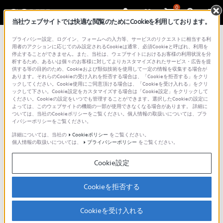
0
当社ウェブサイトでは快適な閲覧のためにCookieを利用しております。
プライバシー設定、ログイン、フォームへの入力等、サービスのリクエストに相当する利
用者のアクションに応じてのみ設定されるCookieは通常、必須Cookieと呼ばれ、利用を
取扱説明書
停止することができません。また、当社は、ウェブサイトにおけるお客様の利用状況を分
析するため、あるいは個々のお客様に対してよりカスタマイズされたサービス・広告を提
供する等の目的のため、Cookieおよび類似技術を使用して一定の情報を収集する場合が
あります。それらのCookieの受け入れを拒否する場合は、「Cookieを拒否する」をクリ
ックしてください。Cookie使用にご同意頂ける場合は、「Cookieを受け入れる」をクリ
ックして下さい。Cookie設定をカスタマイズする場合は「Cookie設定」をクリックして
ソニー製品取扱説明書ダウンロードサービス利用
ください。Cookieの設定をいつでも管理することができます。選択したCookieの設定に
よっては、このウェブサイトの機能の一部が使用できなくなる場合があります。 詳細に
上のご注意
ついては、当社のCookieポリシーをご覧ください。個人情報の取扱いについては、プラ
イバシーポリシーをご覧ください。
各製品の取扱説明書をダウンロードしてご覧いた
詳細については、当社の
Cookieポリシー
をご覧ください。
だけます。注意事項をご確認の上、ご利用くださ
個人情報の取扱いについては、
プライバシーポリシー
をご覧ください。
い。
Cookie設定
本サービスは、ソニー製品の取扱説明書、付属
Cookieを拒否する
印刷物等のすべてを網羅するものではありませ
ん。
Cookieを受け入れる
取扱説明書等の内容は、製品の仕様変更などで