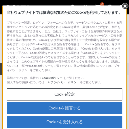
0
当社ウェブサイトでは快適な閲覧のためにCookieを利用しております。
総合サポート・お問い合わせ
プライバシー設定、ログイン、フォームへの入力等、サービスのリクエストに相当する利
プロフェッショナル／業務用
用者のアクションに応じてのみ設定されるCookieは通常、必須Cookieと呼ばれ、利用を
停止することができません。また、当社は、ウェブサイトにおけるお客様の利用状況を分
HSR-1
析するため、あるいは個々のお客様に対してよりカスタマイズされたサービス・広告を提
供する等の目的のため、Cookieおよび類似技術を使用して一定の情報を収集する場合が
あります。それらのCookieの受け入れを拒否する場合は、「Cookieを拒否する」をクリ
ックしてください。Cookie使用にご同意頂ける場合は、「Cookieを受け入れる」をクリ
ックして下さい。Cookie設定をカスタマイズする場合は「Cookie設定」をクリックして
ください。Cookieの設定をいつでも管理することができます。選択したCookieの設定に
よっては、このウェブサイトの機能の一部が使用できなくなる場合があります。 詳細に
ついては、当社のCookieポリシーをご覧ください。個人情報の取扱いについては、プラ
全て
ダウンロード
取扱説明書
Q&A
イバシーポリシーをご覧ください。
詳細については、当社の
Cookieポリシー
をご覧ください。
個人情報の取扱いについては、
プライバシーポリシー
をご覧ください。
ダウンロード
Cookie設定
現在、本ページで提供されているアップデート情報はありませ
ん。
Cookieを拒否する
Cookieを受け入れる