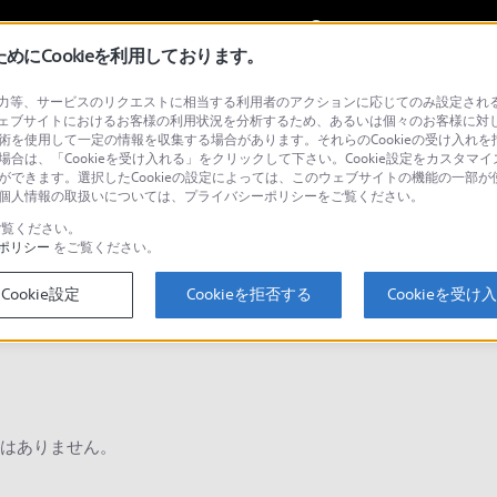
My Sonyに
サインイン
サインインす
にCookieを利用しております。
等、サービスのリクエストに相当する利用者のアクションに応じてのみ設定されるCoo
ョナル／業務用
ェブサイトにおけるお客様の利用状況を分析するため、あるいは個々のお客様に対
技術を使用して一定の情報を収集する場合があります。それらのCookieの受け入れを拒
場合は、「Cookieを受け入れる」をクリックして下さい。Cookie設定をカスタマイ
とができます。選択したCookieの設定によっては、このウェブサイトの機能の一部
い。個人情報の取扱いについては、プライバシーポリシーをご覧ください。
検
覧ください。
ポリシー
をご覧ください。
Cookie設定
Cookieを拒否する
Cookieを受け
Q&A
はありません。