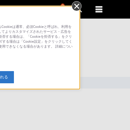
0
新規登録
るともっと便利に
kieは通常、必須Cookieと呼ばれ、利用を
してよりカスタマイズされたサービス・広告を
否する場合は、「Cookieを拒否する」をクリ
ズする場合は「Cookie設定」をクリックしてく
が使用できなくなる場合があります。 詳細につい
索
入れる