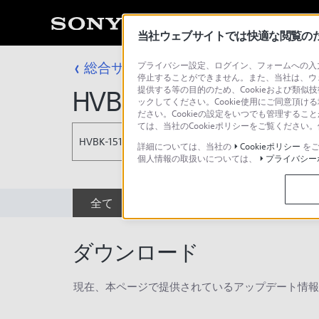
当社ウェブサイトでは快適な閲覧のため
総合サポート・お問い合わせ
プライバシー設定、ログイン、フォームへの入力
プロフェッシ
停止することができません。また、当社は、ウ
提供する等の目的のため、Cookieおよび類似
HVBK-1510
ックしてください。Cookie使用にご同意頂ける
ださい。Cookieの設定をいつでも管理するこ
ては、当社のCookieポリシーをご覧くださ
HVBK-1510
詳細については、当社の
Cookieポリシー
をご
個人情報の取扱いについては、
プライバシー
全て
ダウンロード
取扱説明書
ダウンロード
現在、本ページで提供されているアップデート情報