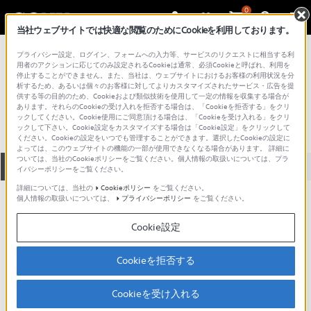
0
当社ウェブサイトでは快適な閲覧のためにCookieを利用しております。
総合サポート・お問い合わせ
プライバシー設定、ログイン、フォームへの入力等、サービスのリクエストに相当する利
プロフェッショナル／業務用
用者のアクションに応じてのみ設定されるCookieは通常、必須Cookieと呼ばれ、利用を
停止することができません。また、当社は、ウェブサイトにおけるお客様の利用状況を分
HVR-M25J
析するため、あるいは個々のお客様に対してよりカスタマイズされたサービス・広告を提
供する等の目的のため、Cookieおよび類似技術を使用して一定の情報を収集する場合が
あります。それらのCookieの受け入れを拒否する場合は、「Cookieを拒否する」をクリ
ックしてください。Cookie使用にご同意頂ける場合は、「Cookieを受け入れる」をクリ
ックして下さい。Cookie設定をカスタマイズする場合は「Cookie設定」をクリックして
ください。Cookieの設定をいつでも管理することができます。選択したCookieの設定に
よっては、このウェブサイトの機能の一部が使用できなくなる場合があります。 詳細に
ついては、当社のCookieポリシーをご覧ください。個人情報の取扱いについては、プラ
全て
ダウンロード
取扱説明書
Q&A
イバシーポリシーをご覧ください。
詳細については、当社の
Cookieポリシー
をご覧ください。
個人情報の取扱いについては、
プライバシーポリシー
をご覧ください。
ダウンロード
Cookie設定
現在、本ページで提供されているアップデート情報はありませ
ん。
Cookieを拒否する
Cookieを受け入れる