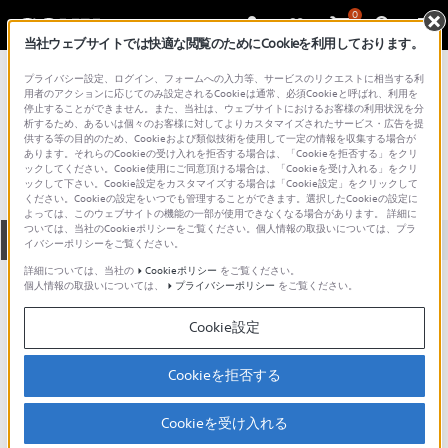
0
当社ウェブサイトでは快適な閲覧のためにCookieを利用しております。
総合サポート・お問い合わせ
プライバシー設定、ログイン、フォームへの入力等、サービスのリクエストに相当する利
プロフェッショナル／業務用
用者のアクションに応じてのみ設定されるCookieは通常、必須Cookieと呼ばれ、利用を
停止することができません。また、当社は、ウェブサイトにおけるお客様の利用状況を分
JPT284P/PP
析するため、あるいは個々のお客様に対してよりカスタマイズされたサービス・広告を提
供する等の目的のため、Cookieおよび類似技術を使用して一定の情報を収集する場合が
あります。それらのCookieの受け入れを拒否する場合は、「Cookieを拒否する」をクリ
ックしてください。Cookie使用にご同意頂ける場合は、「Cookieを受け入れる」をクリ
ックして下さい。Cookie設定をカスタマイズする場合は「Cookie設定」をクリックして
ください。Cookieの設定をいつでも管理することができます。選択したCookieの設定に
よっては、このウェブサイトの機能の一部が使用できなくなる場合があります。 詳細に
ついては、当社のCookieポリシーをご覧ください。個人情報の取扱いについては、プラ
全て
ダウンロード
取扱説明書
Q&A
イバシーポリシーをご覧ください。
詳細については、当社の
Cookieポリシー
をご覧ください。
個人情報の取扱いについては、
プライバシーポリシー
をご覧ください。
ダウンロード
Cookie設定
現在、本ページで提供されているアップデート情報はありませ
ん。
Cookieを拒否する
Cookieを受け入れる