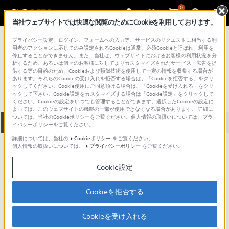
0
当社ウェブサイトでは快適な閲覧のためにCookieを利用しております。
総合サポート・お問い合わせ
プライバシー設定、ログイン、フォームへの入力等、サービスのリクエストに相当する利
プロフェッショナル／業務用
用者のアクションに応じてのみ設定されるCookieは通常、必須Cookieと呼ばれ、利用を
停止することができません。また、当社は、ウェブサイトにおけるお客様の利用状況を分
KCA-60CI
析するため、あるいは個々のお客様に対してよりカスタマイズされたサービス・広告を提
供する等の目的のため、Cookieおよび類似技術を使用して一定の情報を収集する場合が
あります。それらのCookieの受け入れを拒否する場合は、「Cookieを拒否する」をクリ
ックしてください。Cookie使用にご同意頂ける場合は、「Cookieを受け入れる」をクリ
ックして下さい。Cookie設定をカスタマイズする場合は「Cookie設定」をクリックして
ください。Cookieの設定をいつでも管理することができます。選択したCookieの設定に
よっては、このウェブサイトの機能の一部が使用できなくなる場合があります。 詳細に
ついては、当社のCookieポリシーをご覧ください。個人情報の取扱いについては、プラ
全て
ダウンロード
取扱説明書
Q&A
イバシーポリシーをご覧ください。
詳細については、当社の
Cookieポリシー
をご覧ください。
個人情報の取扱いについては、
プライバシーポリシー
をご覧ください。
ダウンロード
Cookie設定
現在、本ページで提供されているアップデート情報はありませ
ん。
Cookieを拒否する
Cookieを受け入れる