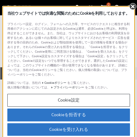
0
当社ウェブサイトでは快適な閲覧のためにCookieを利用しております。
総合サポート・お問い合わせ
プライバシー設定、ログイン、フォームへの入力等、サービスのリクエストに相当する利
プロフェッショナル／業務用
用者のアクションに応じてのみ設定されるCookieは通常、必須Cookieと呼ばれ、利用を
停止することができません。また、当社は、ウェブサイトにおけるお客様の利用状況を分
KJ16EX7.7B IRSE
析するため、あるいは個々のお客様に対してよりカスタマイズされたサービス・広告を提
供する等の目的のため、Cookieおよび類似技術を使用して一定の情報を収集する場合が
あります。それらのCookieの受け入れを拒否する場合は、「Cookieを拒否する」をクリ
ックしてください。Cookie使用にご同意頂ける場合は、「Cookieを受け入れる」をクリ
ックして下さい。Cookie設定をカスタマイズする場合は「Cookie設定」をクリックして
ください。Cookieの設定をいつでも管理することができます。選択したCookieの設定に
よっては、このウェブサイトの機能の一部が使用できなくなる場合があります。 詳細に
ついては、当社のCookieポリシーをご覧ください。個人情報の取扱いについては、プラ
全て
ダウンロード
取扱説明書
Q&A
イバシーポリシーをご覧ください。
詳細については、当社の
Cookieポリシー
をご覧ください。
個人情報の取扱いについては、
プライバシーポリシー
をご覧ください。
製品に関する重要なお知らせ
お知らせ
Cookie設定
製品に関する重要なお知らせ
Cookieを拒否する
重要なお知らせ一覧
Cookieを受け入れる