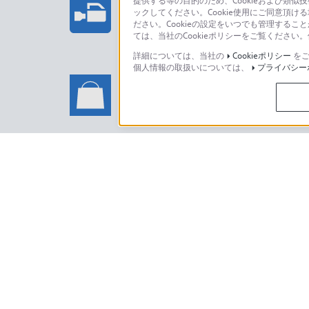
提供する等の目的のため、Cookieおよび類似
ックしてください。Cookie使用にご同意頂ける
法人のお客様はこちら
ださい。Cookieの設定をいつでも管理するこ
ては、当社のCookieポリシーをご覧くださ
詳細については、当社の
Cookieポリシー
をご
個人情報の取扱いについては、
プライバシー
ソニーストアでのお買い物に関
い合わせ
ソニーストアのご利用方法・サービ
日本