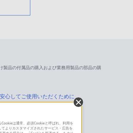
け製品の付属品の購入および業務用製品の部品の購
安心してご使用いただくために
kieは通常、必須Cookieと呼ばれ、利用を
してよりカスタマイズされたサービス・広告を
お問い合わせ