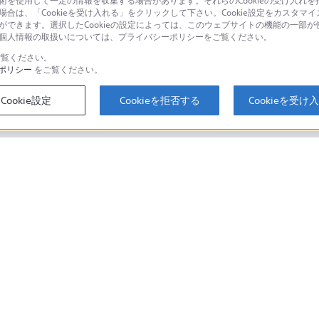
技術を使用して一定の情報を収集する場合があります。それらのCookieの受け入れを拒
場合は、「Cookieを受け入れる」をクリックして下さい。Cookie設定をカスタマイ
個人のお客様は
とができます。選択したCookieの設定によっては、このウェブサイトの機能の一部
い。個人情報の取扱いについては、プライバシーポリシーをご覧ください。
覧ください。
ポリシー
をご覧ください。
するご利用ガイド・お問
海外仕様製品
オーバーシーズ
Cookie設定
Cookieを拒否する
Cookieを受け
スに関してのご案内はこちら
セキュリティ・ブラウザ環境
ソニーストアでのお買い物にあたって
会社情報
採用情報
特約店のご案内