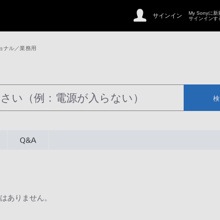
My Sonyに
サインイン
サインインす
ョナル／業務用
検
Q&A
はありません。