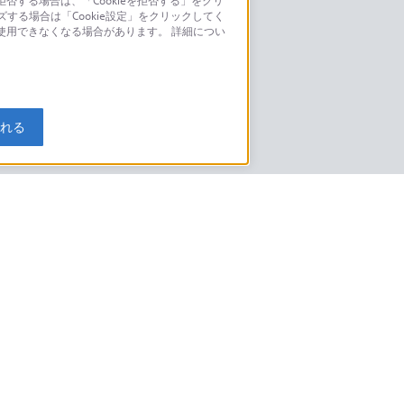
否する場合は、「Cookieを拒否する」をクリ
ズする場合は「Cookie設定」をクリックしてく
こちら
が使用できなくなる場合があります。 詳細につい
モデルに関してのご案内はこちら
入れる
特定商取引法に基づく表記
ご利用ガイド
規約
ニュースリリース
環境情報
My Sony 利用規約