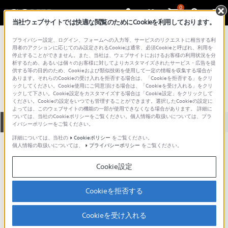
0
当社ウェブサイトでは快適な閲覧のためにCookieを利用しております。
総合サポート・お問い合わせ
プライバシー設定、ログイン、フォームへの入力等、サービスのリクエストに相当する利
プロフェッショナル／業務用
用者のアクションに応じてのみ設定されるCookieは通常、必須Cookieと呼ばれ、利用を
停止することができません。また、当社は、ウェブサイトにおけるお客様の利用状況を分
LC-1000
析するため、あるいは個々のお客様に対してよりカスタマイズされたサービス・広告を提
供する等の目的のため、Cookieおよび類似技術を使用して一定の情報を収集する場合が
あります。それらのCookieの受け入れを拒否する場合は、「Cookieを拒否する」をクリ
ックしてください。Cookie使用にご同意頂ける場合は、「Cookieを受け入れる」をクリ
ックして下さい。Cookie設定をカスタマイズする場合は「Cookie設定」をクリックして
ください。Cookieの設定をいつでも管理することができます。選択したCookieの設定に
よっては、このウェブサイトの機能の一部が使用できなくなる場合があります。 詳細に
ついては、当社のCookieポリシーをご覧ください。個人情報の取扱いについては、プラ
全て
ダウンロード
取扱説明書
Q&A
イバシーポリシーをご覧ください。
詳細については、当社の
Cookieポリシー
をご覧ください。
個人情報の取扱いについては、
プライバシーポリシー
をご覧ください。
ダウンロード
Cookie設定
現在、本ページで提供されているアップデート情報はありませ
ん。
Cookieを拒否する
Cookieを受け入れる