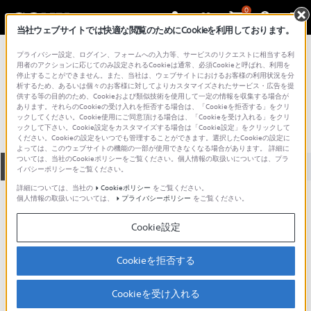
0
当社ウェブサイトでは快適な閲覧のためにCookieを利用しております。
総合サポート・お問い合わせ
プライバシー設定、ログイン、フォームへの入力等、サービスのリクエストに相当する利
プロフェッショナル／業務用
用者のアクションに応じてのみ設定されるCookieは通常、必須Cookieと呼ばれ、利用を
停止することができません。また、当社は、ウェブサイトにおけるお客様の利用状況を分
LC-201
析するため、あるいは個々のお客様に対してよりカスタマイズされたサービス・広告を提
供する等の目的のため、Cookieおよび類似技術を使用して一定の情報を収集する場合が
あります。それらのCookieの受け入れを拒否する場合は、「Cookieを拒否する」をクリ
ックしてください。Cookie使用にご同意頂ける場合は、「Cookieを受け入れる」をクリ
ックして下さい。Cookie設定をカスタマイズする場合は「Cookie設定」をクリックして
ください。Cookieの設定をいつでも管理することができます。選択したCookieの設定に
よっては、このウェブサイトの機能の一部が使用できなくなる場合があります。 詳細に
ついては、当社のCookieポリシーをご覧ください。個人情報の取扱いについては、プラ
全て
ダウンロード
取扱説明書
Q&A
イバシーポリシーをご覧ください。
詳細については、当社の
Cookieポリシー
をご覧ください。
個人情報の取扱いについては、
プライバシーポリシー
をご覧ください。
製品に関する重要なお知らせ
お知らせ
Cookie設定
製品に関する重要なお知らせ
Cookieを拒否する
重要なお知らせ一覧
Cookieを受け入れる