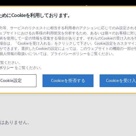
My Sonyに
サインイン
サインインす
にCookieを利用しております。
等、サービスのリクエストに相当する利用者のアクションに応じてのみ設定されるCoo
ョナル／業務用
ェブサイトにおけるお客様の利用状況を分析するため、あるいは個々のお客様に対
技術を使用して一定の情報を収集する場合があります。それらのCookieの受け入れを拒
場合は、「Cookieを受け入れる」をクリックして下さい。Cookie設定をカスタマイ
とができます。選択したCookieの設定によっては、このウェブサイトの機能の一部
い。個人情報の取扱いについては、プライバシーポリシーをご覧ください。
検
覧ください。
ポリシー
をご覧ください。
Cookie設定
Cookieを拒否する
Cookieを受け
Q&A
はありません。