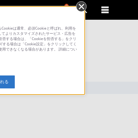
0
新規登録
るともっと便利に
kieは通常、必須Cookieと呼ばれ、利用を
してよりカスタマイズされたサービス・広告を
否する場合は、「Cookieを拒否する」をクリ
ズする場合は「Cookie設定」をクリックしてく
が使用できなくなる場合があります。 詳細につい
索
入れる