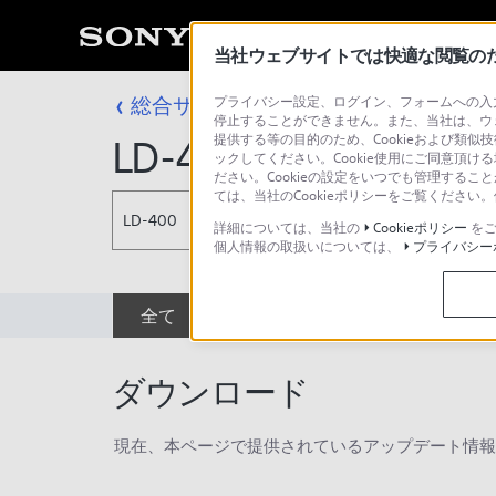
当社ウェブサイトでは快適な閲覧のため
総合サポート・お問い合わせ
プライバシー設定、ログイン、フォームへの入力
プロフェッシ
停止することができません。また、当社は、ウ
提供する等の目的のため、Cookieおよび類似
LD-400
ックしてください。Cookie使用にご同意頂ける
ださい。Cookieの設定をいつでも管理するこ
ては、当社のCookieポリシーをご覧くださ
LD-400
詳細については、当社の
Cookieポリシー
をご
個人情報の取扱いについては、
プライバシー
全て
ダウンロード
取扱説明書
ダウンロード
現在、本ページで提供されているアップデート情報