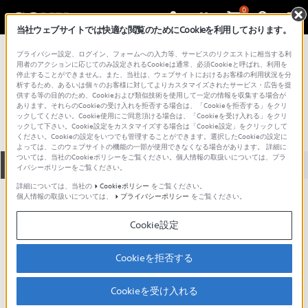
0
当社ウェブサイトでは快適な閲覧のためにCookieを利用しております。
総合サポート・お問い合わせ
プライバシー設定、ログイン、フォームへの入力等、サービスのリクエストに相当する利
プロフェッショナル／業務用
用者のアクションに応じてのみ設定されるCookieは通常、必須Cookieと呼ばれ、利用を
停止することができません。また、当社は、ウェブサイトにおけるお客様の利用状況を分
LD-501AT
析するため、あるいは個々のお客様に対してよりカスタマイズされたサービス・広告を提
供する等の目的のため、Cookieおよび類似技術を使用して一定の情報を収集する場合が
あります。それらのCookieの受け入れを拒否する場合は、「Cookieを拒否する」をクリ
ックしてください。Cookie使用にご同意頂ける場合は、「Cookieを受け入れる」をクリ
ックして下さい。Cookie設定をカスタマイズする場合は「Cookie設定」をクリックして
ください。Cookieの設定をいつでも管理することができます。選択したCookieの設定に
よっては、このウェブサイトの機能の一部が使用できなくなる場合があります。 詳細に
ついては、当社のCookieポリシーをご覧ください。個人情報の取扱いについては、プラ
全て
ダウンロード
取扱説明書
Q&A
イバシーポリシーをご覧ください。
詳細については、当社の
Cookieポリシー
をご覧ください。
個人情報の取扱いについては、
プライバシーポリシー
をご覧ください。
ダウンロード
Cookie設定
現在、本ページで提供されているアップデート情報はありませ
ん。
Cookieを拒否する
Cookieを受け入れる