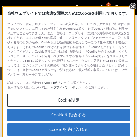
0
当社ウェブサイトでは快適な閲覧のためにCookieを利用しております。
総合サポート・お問い合わせ
プライバシー設定、ログイン、フォームへの入力等、サービスのリクエストに相当する利
プロフェッショナル／業務用
用者のアクションに応じてのみ設定されるCookieは通常、必須Cookieと呼ばれ、利用を
停止することができません。また、当社は、ウェブサイトにおけるお客様の利用状況を分
LIB-304
析するため、あるいは個々のお客様に対してよりカスタマイズされたサービス・広告を提
供する等の目的のため、Cookieおよび類似技術を使用して一定の情報を収集する場合が
あります。それらのCookieの受け入れを拒否する場合は、「Cookieを拒否する」をクリ
ックしてください。Cookie使用にご同意頂ける場合は、「Cookieを受け入れる」をクリ
ックして下さい。Cookie設定をカスタマイズする場合は「Cookie設定」をクリックして
ください。Cookieの設定をいつでも管理することができます。選択したCookieの設定に
よっては、このウェブサイトの機能の一部が使用できなくなる場合があります。 詳細に
ついては、当社のCookieポリシーをご覧ください。個人情報の取扱いについては、プラ
全て
ダウンロード
取扱説明書
Q&A
イバシーポリシーをご覧ください。
詳細については、当社の
Cookieポリシー
をご覧ください。
個人情報の取扱いについては、
プライバシーポリシー
をご覧ください。
ダウンロード
Cookie設定
現在、本ページで提供されているアップデート情報はありませ
ん。
Cookieを拒否する
Cookieを受け入れる