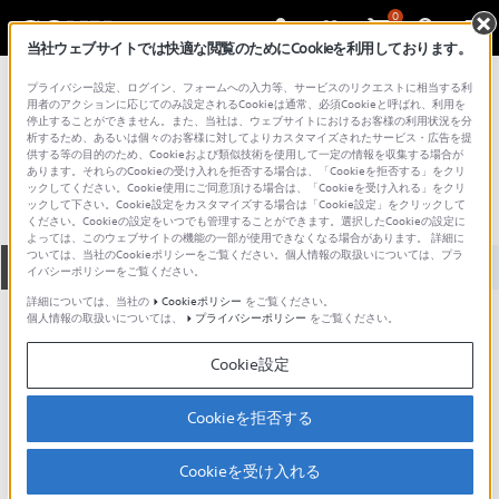
0
当社ウェブサイトでは快適な閲覧のためにCookieを利用しております。
総合サポート・お問い合わせ
プライバシー設定、ログイン、フォームへの入力等、サービスのリクエストに相当する利
プロフェッショナル／業務用
用者のアクションに応じてのみ設定されるCookieは通常、必須Cookieと呼ばれ、利用を
停止することができません。また、当社は、ウェブサイトにおけるお客様の利用状況を分
LIBEC70M2A
析するため、あるいは個々のお客様に対してよりカスタマイズされたサービス・広告を提
供する等の目的のため、Cookieおよび類似技術を使用して一定の情報を収集する場合が
あります。それらのCookieの受け入れを拒否する場合は、「Cookieを拒否する」をクリ
ックしてください。Cookie使用にご同意頂ける場合は、「Cookieを受け入れる」をクリ
ックして下さい。Cookie設定をカスタマイズする場合は「Cookie設定」をクリックして
ください。Cookieの設定をいつでも管理することができます。選択したCookieの設定に
よっては、このウェブサイトの機能の一部が使用できなくなる場合があります。 詳細に
ついては、当社のCookieポリシーをご覧ください。個人情報の取扱いについては、プラ
全て
ダウンロード
取扱説明書
Q&A
イバシーポリシーをご覧ください。
詳細については、当社の
Cookieポリシー
をご覧ください。
個人情報の取扱いについては、
プライバシーポリシー
をご覧ください。
ダウンロード
Cookie設定
現在、本ページで提供されているアップデート情報はありませ
ん。
Cookieを拒否する
Cookieを受け入れる