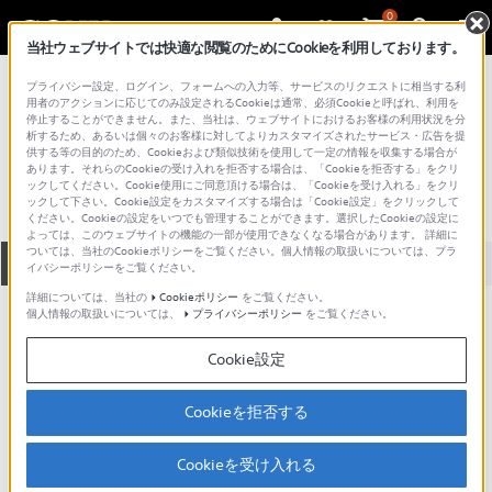
0
当社ウェブサイトでは快適な閲覧のためにCookieを利用しております。
総合サポート・お問い合わせ
プライバシー設定、ログイン、フォームへの入力等、サービスのリクエストに相当する利
プロフェッショナル／業務用
用者のアクションに応じてのみ設定されるCookieは通常、必須Cookieと呼ばれ、利用を
停止することができません。また、当社は、ウェブサイトにおけるお客様の利用状況を分
LLC-5
析するため、あるいは個々のお客様に対してよりカスタマイズされたサービス・広告を提
供する等の目的のため、Cookieおよび類似技術を使用して一定の情報を収集する場合が
あります。それらのCookieの受け入れを拒否する場合は、「Cookieを拒否する」をクリ
ックしてください。Cookie使用にご同意頂ける場合は、「Cookieを受け入れる」をクリ
ックして下さい。Cookie設定をカスタマイズする場合は「Cookie設定」をクリックして
ください。Cookieの設定をいつでも管理することができます。選択したCookieの設定に
よっては、このウェブサイトの機能の一部が使用できなくなる場合があります。 詳細に
ついては、当社のCookieポリシーをご覧ください。個人情報の取扱いについては、プラ
全て
ダウンロード
取扱説明書
Q&A
イバシーポリシーをご覧ください。
詳細については、当社の
Cookieポリシー
をご覧ください。
個人情報の取扱いについては、
プライバシーポリシー
をご覧ください。
ダウンロード
Cookie設定
現在、本ページで提供されているアップデート情報はありませ
ん。
Cookieを拒否する
Cookieを受け入れる