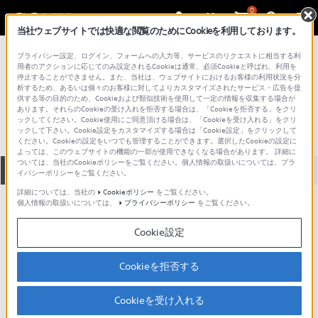
0
当社ウェブサイトでは快適な閲覧のためにCookieを利用しております。
総合サポート・お問い合わせ
プライバシー設定、ログイン、フォームへの入力等、サービスのリクエストに相当する利
プロフェッショナル／業務用
用者のアクションに応じてのみ設定されるCookieは通常、必須Cookieと呼ばれ、利用を
停止することができません。また、当社は、ウェブサイトにおけるお客様の利用状況を分
LMD-530
析するため、あるいは個々のお客様に対してよりカスタマイズされたサービス・広告を提
供する等の目的のため、Cookieおよび類似技術を使用して一定の情報を収集する場合が
あります。それらのCookieの受け入れを拒否する場合は、「Cookieを拒否する」をクリ
ックしてください。Cookie使用にご同意頂ける場合は、「Cookieを受け入れる」をクリ
ックして下さい。Cookie設定をカスタマイズする場合は「Cookie設定」をクリックして
ください。Cookieの設定をいつでも管理することができます。選択したCookieの設定に
よっては、このウェブサイトの機能の一部が使用できなくなる場合があります。 詳細に
ついては、当社のCookieポリシーをご覧ください。個人情報の取扱いについては、プラ
全て
ダウンロード
取扱説明書
Q&A
イバシーポリシーをご覧ください。
詳細については、当社の
Cookieポリシー
をご覧ください。
個人情報の取扱いについては、
プライバシーポリシー
をご覧ください。
ダウンロード
Cookie設定
現在、本ページで提供されているアップデート情報はありませ
ん。
Cookieを拒否する
Cookieを受け入れる