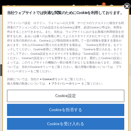
0
当社ウェブサイトでは快適な閲覧のためにCookieを利用しております。
総合サポート・お問い合わせ
プライバシー設定、ログイン、フォームへの入力等、サービスのリクエストに相当する利
プロフェッショナル／業務用
用者のアクションに応じてのみ設定されるCookieは通常、必須Cookieと呼ばれ、利用を
停止することができません。また、当社は、ウェブサイトにおけるお客様の利用状況を分
LSJ-2NH
析するため、あるいは個々のお客様に対してよりカスタマイズされたサービス・広告を提
供する等の目的のため、Cookieおよび類似技術を使用して一定の情報を収集する場合が
あります。それらのCookieの受け入れを拒否する場合は、「Cookieを拒否する」をクリ
ックしてください。Cookie使用にご同意頂ける場合は、「Cookieを受け入れる」をクリ
ックして下さい。Cookie設定をカスタマイズする場合は「Cookie設定」をクリックして
ください。Cookieの設定をいつでも管理することができます。選択したCookieの設定に
よっては、このウェブサイトの機能の一部が使用できなくなる場合があります。 詳細に
ついては、当社のCookieポリシーをご覧ください。個人情報の取扱いについては、プラ
全て
ダウンロード
取扱説明書
Q&A
イバシーポリシーをご覧ください。
詳細については、当社の
Cookieポリシー
をご覧ください。
個人情報の取扱いについては、
プライバシーポリシー
をご覧ください。
ダウンロード
Cookie設定
現在、本ページで提供されているアップデート情報はありませ
ん。
Cookieを拒否する
Cookieを受け入れる