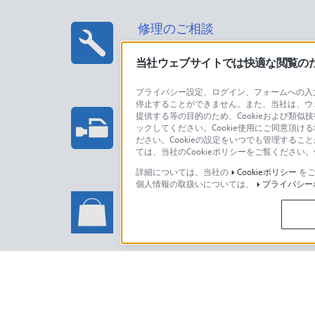
修理のご相談
当社ウェブサイトでは快適な閲覧のため
プライバシー設定、ログイン、フォームへの入力
停止することができません。また、当社は、ウ
プロフェッショナル/業務用製
提供する等の目的のため、Cookieおよび類似
ックしてください。Cookie使用にご同意頂ける
法人のお客様はこちら
ださい。Cookieの設定をいつでも管理するこ
ては、当社のCookieポリシーをご覧くださ
詳細については、当社の
Cookieポリシー
をご
個人情報の取扱いについては、
プライバシー
ソニーストアでのお買い物に関
い合わせ
ソニーストアのご利用方法・サービ