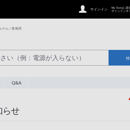
My Sonyに
サインイン
サインインす
ョナル／業務用
検
Q&A
知らせ