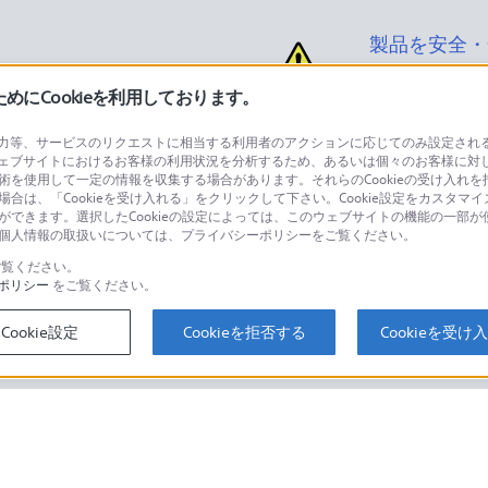
製品を安全・
にCookieを利用しております。
等、サービスのリクエストに相当する利用者のアクションに応じてのみ設定されるCoo
ェブサイトにおけるお客様の利用状況を分析するため、あるいは個々のお客様に対
品に関するお問い合わせ
製品に関する
技術を使用して一定の情報を収集する場合があります。それらのCookieの受け入れを拒
場合は、「Cookieを受け入れる」をクリックして下さい。Cookie設定をカスタマイ
個人のお客様は
とができます。選択したCookieの設定によっては、このウェブサイトの機能の一部
い。個人情報の取扱いについては、プライバシーポリシーをご覧ください。
覧ください。
ポリシー
をご覧ください。
するご利用ガイド・お問
海外仕様製品
オーバーシーズ
Cookie設定
Cookieを拒否する
Cookieを受け
スに関してのご案内はこちら
セキュリティ・ブラウザ環境
ソニーストアでのお買い物にあたって