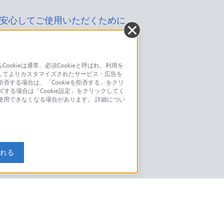
安心してご使用いただくために
kieは通常、必須Cookieと呼ばれ、利用を
してよりカスタマイズされたサービス・広告を
お問い合わせ
否する場合は、「Cookieを拒否する」をクリ
ズする場合は「Cookie設定」をクリックしてく
こちら
が使用できなくなる場合があります。 詳細につい
モデルに関してのご案内はこちら
入れる
特定商取引法に基づく表記
ご利用ガイド
規約