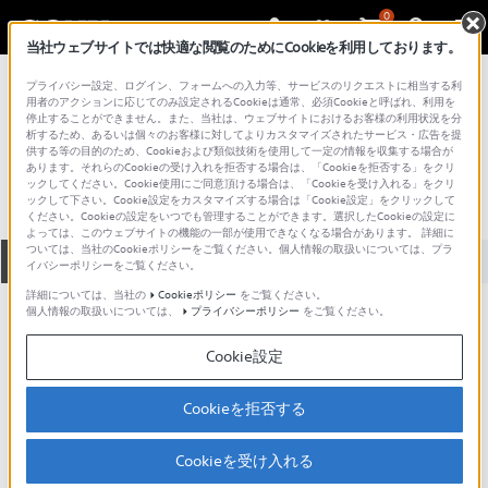
0
当社ウェブサイトでは快適な閲覧のためにCookieを利用しております。
総合サポート・お問い合わせ
プライバシー設定、ログイン、フォームへの入力等、サービスのリクエストに相当する利
プロフェッショナル／業務用
用者のアクションに応じてのみ設定されるCookieは通常、必須Cookieと呼ばれ、利用を
停止することができません。また、当社は、ウェブサイトにおけるお客様の利用状況を分
MFL-30
析するため、あるいは個々のお客様に対してよりカスタマイズされたサービス・広告を提
供する等の目的のため、Cookieおよび類似技術を使用して一定の情報を収集する場合が
あります。それらのCookieの受け入れを拒否する場合は、「Cookieを拒否する」をクリ
ックしてください。Cookie使用にご同意頂ける場合は、「Cookieを受け入れる」をクリ
ックして下さい。Cookie設定をカスタマイズする場合は「Cookie設定」をクリックして
ください。Cookieの設定をいつでも管理することができます。選択したCookieの設定に
よっては、このウェブサイトの機能の一部が使用できなくなる場合があります。 詳細に
ついては、当社のCookieポリシーをご覧ください。個人情報の取扱いについては、プラ
全て
ダウンロード
取扱説明書
Q&A
イバシーポリシーをご覧ください。
詳細については、当社の
Cookieポリシー
をご覧ください。
個人情報の取扱いについては、
プライバシーポリシー
をご覧ください。
ダウンロード
Cookie設定
現在、本ページで提供されているアップデート情報はありませ
ん。
Cookieを拒否する
Cookieを受け入れる