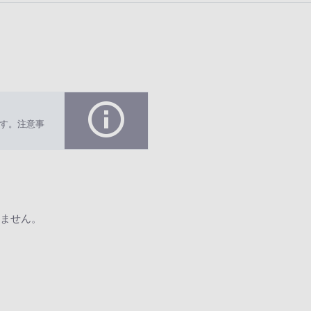
す。注意事
ません。