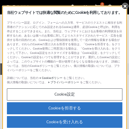
0
当社ウェブサイトでは快適な閲覧のためにCookieを利用しております。
総合サポート・お問い合わせ
プライバシー設定、ログイン、フォームへの入力等、サービスのリクエストに相当する利
プロフェッショナル／業務用
用者のアクションに応じてのみ設定されるCookieは通常、必須Cookieと呼ばれ、利用を
停止することができません。また、当社は、ウェブサイトにおけるお客様の利用状況を分
MKS-8702
析するため、あるいは個々のお客様に対してよりカスタマイズされたサービス・広告を提
供する等の目的のため、Cookieおよび類似技術を使用して一定の情報を収集する場合が
あります。それらのCookieの受け入れを拒否する場合は、「Cookieを拒否する」をクリ
ックしてください。Cookie使用にご同意頂ける場合は、「Cookieを受け入れる」をクリ
ックして下さい。Cookie設定をカスタマイズする場合は「Cookie設定」をクリックして
ください。Cookieの設定をいつでも管理することができます。選択したCookieの設定に
よっては、このウェブサイトの機能の一部が使用できなくなる場合があります。 詳細に
ついては、当社のCookieポリシーをご覧ください。個人情報の取扱いについては、プラ
全て
ダウンロード
取扱説明書
Q&A
イバシーポリシーをご覧ください。
詳細については、当社の
Cookieポリシー
をご覧ください。
個人情報の取扱いについては、
プライバシーポリシー
をご覧ください。
ダウンロード
Cookie設定
:
アップデート情報
Cookieを拒否する
Cookieを受け入れる