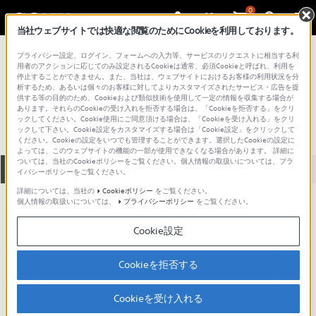
0
当社ウェブサイトでは快適な閲覧のためにCookieを利用しております。
総合サポート・お問い合わせ
プライバシー設定、ログイン、フォームへの入力等、サービスのリクエストに相当する利
プロフェッショナル／業務用
用者のアクションに応じてのみ設定されるCookieは通常、必須Cookieと呼ばれ、利用を
停止することができません。また、当社は、ウェブサイトにおけるお客様の利用状況を分
MMS-1060
析するため、あるいは個々のお客様に対してよりカスタマイズされたサービス・広告を提
供する等の目的のため、Cookieおよび類似技術を使用して一定の情報を収集する場合が
あります。それらのCookieの受け入れを拒否する場合は、「Cookieを拒否する」をクリ
ックしてください。Cookie使用にご同意頂ける場合は、「Cookieを受け入れる」をクリ
ックして下さい。Cookie設定をカスタマイズする場合は「Cookie設定」をクリックして
ください。Cookieの設定をいつでも管理することができます。選択したCookieの設定に
よっては、このウェブサイトの機能の一部が使用できなくなる場合があります。 詳細に
ついては、当社のCookieポリシーをご覧ください。個人情報の取扱いについては、プラ
全て
ダウンロード
取扱説明書
Q&A
イバシーポリシーをご覧ください。
詳細については、当社の
Cookieポリシー
をご覧ください。
個人情報の取扱いについては、
プライバシーポリシー
をご覧ください。
ダウンロード
Cookie設定
現在、本ページで提供されているアップデート情報はありませ
ん。
Cookieを拒否する
Cookieを受け入れる