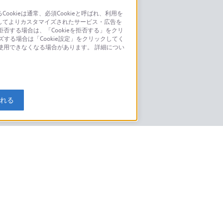
kieは通常、必須Cookieと呼ばれ、利用を
してよりカスタマイズされたサービス・広告を
お問い合わせ
否する場合は、「Cookieを拒否する」をクリ
ズする場合は「Cookie設定」をクリックしてく
こちら
が使用できなくなる場合があります。 詳細につい
モデルに関してのご案内はこちら
入れる
特定商取引法に基づく表記
ご利用ガイド
規約
ニュースリリース
環境情報
My Sony 利用規約