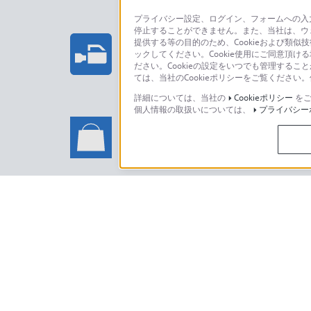
プライバシー設定、ログイン、フォームへの入力
停止することができません。また、当社は、ウ
プロフェッショナル/業務用製
提供する等の目的のため、Cookieおよび類似
ックしてください。Cookie使用にご同意頂ける
法人のお客様はこちら
ださい。Cookieの設定をいつでも管理するこ
ては、当社のCookieポリシーをご覧くださ
詳細については、当社の
Cookieポリシー
をご
個人情報の取扱いについては、
プライバシー
ソニーストアでのお買い物に関
い合わせ
ソニーストアのご利用方法・サービ
日本