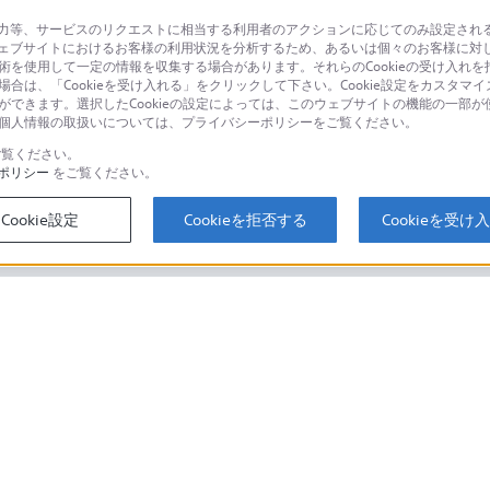
等、サービスのリクエストに相当する利用者のアクションに応じてのみ設定されるCoo
ェブサイトにおけるお客様の利用状況を分析するため、あるいは個々のお客様に対
品に関するお問い合わせ
製品に関する
技術を使用して一定の情報を収集する場合があります。それらのCookieの受け入れを拒
場合は、「Cookieを受け入れる」をクリックして下さい。Cookie設定をカスタマイ
個人のお客様は
とができます。選択したCookieの設定によっては、このウェブサイトの機能の一部
い。個人情報の取扱いについては、プライバシーポリシーをご覧ください。
覧ください。
ポリシー
をご覧ください。
するご利用ガイド・お問
海外仕様製品
オーバーシーズ
Cookie設定
Cookieを拒否する
Cookieを受け
スに関してのご案内はこちら
セキュリティ・ブラウザ環境
ソニーストアでのお買い物にあたって
会社情報
採用情報
特約店のご案内