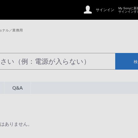
My Sonyに
サインイン
サインインす
ョナル／業務用
検
Q&A
はありません。