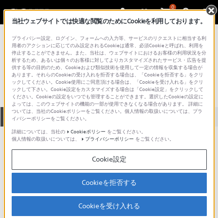
0
当社ウェブサイトでは快適な閲覧のためにCookieを利用しております。
総合サポート・お問い合わせ
プライバシー設定、ログイン、フォームへの入力等、サービスのリクエストに相当する利
プロフェッショナル／業務用
用者のアクションに応じてのみ設定されるCookieは通常、必須Cookieと呼ばれ、利用を
停止することができません。また、当社は、ウェブサイトにおけるお客様の利用状況を分
MVC-7000
析するため、あるいは個々のお客様に対してよりカスタマイズされたサービス・広告を提
供する等の目的のため、Cookieおよび類似技術を使用して一定の情報を収集する場合が
あります。それらのCookieの受け入れを拒否する場合は、「Cookieを拒否する」をクリ
ックしてください。Cookie使用にご同意頂ける場合は、「Cookieを受け入れる」をクリ
ックして下さい。Cookie設定をカスタマイズする場合は「Cookie設定」をクリックして
ください。Cookieの設定をいつでも管理することができます。選択したCookieの設定に
よっては、このウェブサイトの機能の一部が使用できなくなる場合があります。 詳細に
ついては、当社のCookieポリシーをご覧ください。個人情報の取扱いについては、プラ
全て
ダウンロード
取扱説明書
Q&A
イバシーポリシーをご覧ください。
詳細については、当社の
Cookieポリシー
をご覧ください。
個人情報の取扱いについては、
プライバシーポリシー
をご覧ください。
ダウンロード
Cookie設定
現在、本ページで提供されているアップデート情報はありませ
ん。
Cookieを拒否する
Cookieを受け入れる