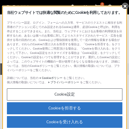
0
当社ウェブサイトでは快適な閲覧のためにCookieを利用しております。
総合サポート・お問い合わせ
プライバシー設定、ログイン、フォームへの入力等、サービスのリクエストに相当する利
プロフェッショナル／業務用
用者のアクションに応じてのみ設定されるCookieは通常、必須Cookieと呼ばれ、利用を
停止することができません。また、当社は、ウェブサイトにおけるお客様の利用状況を分
MXBK-2909
析するため、あるいは個々のお客様に対してよりカスタマイズされたサービス・広告を提
供する等の目的のため、Cookieおよび類似技術を使用して一定の情報を収集する場合が
あります。それらのCookieの受け入れを拒否する場合は、「Cookieを拒否する」をクリ
ックしてください。Cookie使用にご同意頂ける場合は、「Cookieを受け入れる」をクリ
ックして下さい。Cookie設定をカスタマイズする場合は「Cookie設定」をクリックして
ください。Cookieの設定をいつでも管理することができます。選択したCookieの設定に
よっては、このウェブサイトの機能の一部が使用できなくなる場合があります。 詳細に
ついては、当社のCookieポリシーをご覧ください。個人情報の取扱いについては、プラ
全て
ダウンロード
取扱説明書
Q&A
イバシーポリシーをご覧ください。
詳細については、当社の
Cookieポリシー
をご覧ください。
個人情報の取扱いについては、
プライバシーポリシー
をご覧ください。
ダウンロード
Cookie設定
現在、本ページで提供されているアップデート情報はありませ
ん。
Cookieを拒否する
Cookieを受け入れる