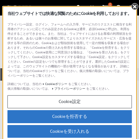
0
当社ウェブサイトでは快適な閲覧のためにCookieを利用しております。
総合サポート・お問い合わせ
プライバシー設定、ログイン、フォームへの入力等、サービスのリクエストに相当する利
プロフェッショナル／業務用
用者のアクションに応じてのみ設定されるCookieは通常、必須Cookieと呼ばれ、利用を
停止することができません。また、当社は、ウェブサイトにおけるお客様の利用状況を分
MXP-290
析するため、あるいは個々のお客様に対してよりカスタマイズされたサービス・広告を提
供する等の目的のため、Cookieおよび類似技術を使用して一定の情報を収集する場合が
あります。それらのCookieの受け入れを拒否する場合は、「Cookieを拒否する」をクリ
ックしてください。Cookie使用にご同意頂ける場合は、「Cookieを受け入れる」をクリ
ックして下さい。Cookie設定をカスタマイズする場合は「Cookie設定」をクリックして
ください。Cookieの設定をいつでも管理することができます。選択したCookieの設定に
よっては、このウェブサイトの機能の一部が使用できなくなる場合があります。 詳細に
ついては、当社のCookieポリシーをご覧ください。個人情報の取扱いについては、プラ
全て
ダウンロード
取扱説明書
Q&A
イバシーポリシーをご覧ください。
詳細については、当社の
Cookieポリシー
をご覧ください。
個人情報の取扱いについては、
プライバシーポリシー
をご覧ください。
ダウンロード
Cookie設定
現在、本ページで提供されているアップデート情報はありませ
ん。
Cookieを拒否する
Cookieを受け入れる