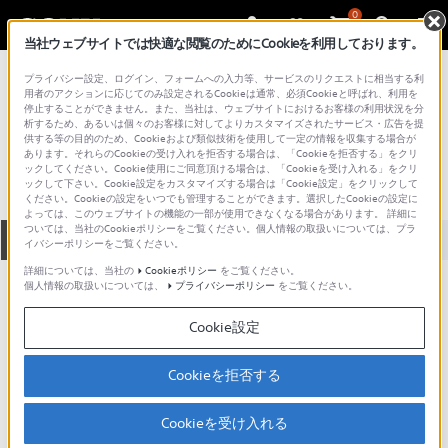
0
当社ウェブサイトでは快適な閲覧のためにCookieを利用しております。
総合サポート・お問い合わせ
プライバシー設定、ログイン、フォームへの入力等、サービスのリクエストに相当する利
プロフェッショナル／業務用
用者のアクションに応じてのみ設定されるCookieは通常、必須Cookieと呼ばれ、利用を
停止することができません。また、当社は、ウェブサイトにおけるお客様の利用状況を分
MZ725
析するため、あるいは個々のお客様に対してよりカスタマイズされたサービス・広告を提
供する等の目的のため、Cookieおよび類似技術を使用して一定の情報を収集する場合が
あります。それらのCookieの受け入れを拒否する場合は、「Cookieを拒否する」をクリ
ックしてください。Cookie使用にご同意頂ける場合は、「Cookieを受け入れる」をクリ
ックして下さい。Cookie設定をカスタマイズする場合は「Cookie設定」をクリックして
ください。Cookieの設定をいつでも管理することができます。選択したCookieの設定に
よっては、このウェブサイトの機能の一部が使用できなくなる場合があります。 詳細に
ついては、当社のCookieポリシーをご覧ください。個人情報の取扱いについては、プラ
全て
ダウンロード
取扱説明書
Q&A
イバシーポリシーをご覧ください。
詳細については、当社の
Cookieポリシー
をご覧ください。
個人情報の取扱いについては、
プライバシーポリシー
をご覧ください。
ダウンロード
Cookie設定
現在、本ページで提供されているアップデート情報はありませ
ん。
Cookieを拒否する
Cookieを受け入れる