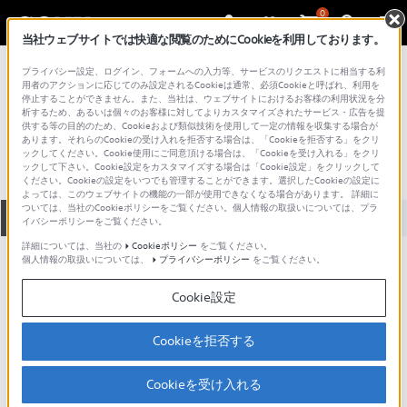
0
当社ウェブサイトでは快適な閲覧のためにCookieを利用しております。
総合サポート・お問い合わせ
プライバシー設定、ログイン、フォームへの入力等、サービスのリクエストに相当する利
プロフェッショナル／業務用
用者のアクションに応じてのみ設定されるCookieは通常、必須Cookieと呼ばれ、利用を
停止することができません。また、当社は、ウェブサイトにおけるお客様の利用状況を分
N-2515M
析するため、あるいは個々のお客様に対してよりカスタマイズされたサービス・広告を提
供する等の目的のため、Cookieおよび類似技術を使用して一定の情報を収集する場合が
あります。それらのCookieの受け入れを拒否する場合は、「Cookieを拒否する」をクリ
ックしてください。Cookie使用にご同意頂ける場合は、「Cookieを受け入れる」をクリ
ックして下さい。Cookie設定をカスタマイズする場合は「Cookie設定」をクリックして
ください。Cookieの設定をいつでも管理することができます。選択したCookieの設定に
よっては、このウェブサイトの機能の一部が使用できなくなる場合があります。 詳細に
ついては、当社のCookieポリシーをご覧ください。個人情報の取扱いについては、プラ
全て
ダウンロード
取扱説明書
Q&A
イバシーポリシーをご覧ください。
詳細については、当社の
Cookieポリシー
をご覧ください。
個人情報の取扱いについては、
プライバシーポリシー
をご覧ください。
ダウンロード
Cookie設定
現在、本ページで提供されているアップデート情報はありませ
ん。
Cookieを拒否する
Cookieを受け入れる