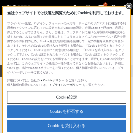
0
当社ウェブサイトでは快適な閲覧のためにCookieを利用しております。
総合サポート・お問い合わせ
プライバシー設定、ログイン、フォームへの入力等、サービスのリクエストに相当する利
プロフェッショナル／業務用
用者のアクションに応じてのみ設定されるCookieは通常、必須Cookieと呼ばれ、利用を
停止することができません。また、当社は、ウェブサイトにおけるお客様の利用状況を分
NSR-S20/00
析するため、あるいは個々のお客様に対してよりカスタマイズされたサービス・広告を提
供する等の目的のため、Cookieおよび類似技術を使用して一定の情報を収集する場合が
あります。それらのCookieの受け入れを拒否する場合は、「Cookieを拒否する」をクリ
ックしてください。Cookie使用にご同意頂ける場合は、「Cookieを受け入れる」をクリ
ックして下さい。Cookie設定をカスタマイズする場合は「Cookie設定」をクリックして
ください。Cookieの設定をいつでも管理することができます。選択したCookieの設定に
よっては、このウェブサイトの機能の一部が使用できなくなる場合があります。 詳細に
ついては、当社のCookieポリシーをご覧ください。個人情報の取扱いについては、プラ
全て
ダウンロード
取扱説明書
Q&A
イバシーポリシーをご覧ください。
詳細については、当社の
Cookieポリシー
をご覧ください。
個人情報の取扱いについては、
プライバシーポリシー
をご覧ください。
ダウンロード
Cookie設定
現在、本ページで提供されているアップデート情報はありませ
ん。
Cookieを拒否する
Cookieを受け入れる