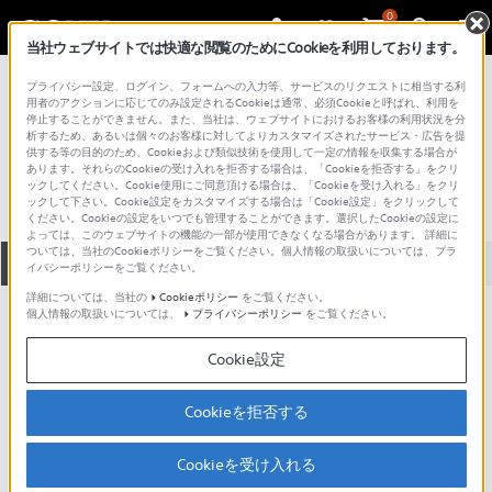
0
当社ウェブサイトでは快適な閲覧のためにCookieを利用しております。
総合サポート・お問い合わせ
プライバシー設定、ログイン、フォームへの入力等、サービスのリクエストに相当する利
プロフェッショナル／業務用
用者のアクションに応じてのみ設定されるCookieは通常、必須Cookieと呼ばれ、利用を
停止することができません。また、当社は、ウェブサイトにおけるお客様の利用状況を分
OXF-R3
析するため、あるいは個々のお客様に対してよりカスタマイズされたサービス・広告を提
供する等の目的のため、Cookieおよび類似技術を使用して一定の情報を収集する場合が
あります。それらのCookieの受け入れを拒否する場合は、「Cookieを拒否する」をクリ
ックしてください。Cookie使用にご同意頂ける場合は、「Cookieを受け入れる」をクリ
ックして下さい。Cookie設定をカスタマイズする場合は「Cookie設定」をクリックして
ください。Cookieの設定をいつでも管理することができます。選択したCookieの設定に
よっては、このウェブサイトの機能の一部が使用できなくなる場合があります。 詳細に
ついては、当社のCookieポリシーをご覧ください。個人情報の取扱いについては、プラ
全て
ダウンロード
取扱説明書
Q&A
イバシーポリシーをご覧ください。
詳細については、当社の
Cookieポリシー
をご覧ください。
個人情報の取扱いについては、
プライバシーポリシー
をご覧ください。
ダウンロード
Cookie設定
現在、本ページで提供されているアップデート情報はありませ
ん。
Cookieを拒否する
Cookieを受け入れる