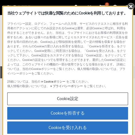
0
当社ウェブサイトでは快適な閲覧のためにCookieを利用しております。
総合サポート・お問い合わせ
プライバシー設定、ログイン、フォームへの入力等、サービスのリクエストに相当する利
プロフェッショナル／業務用
用者のアクションに応じてのみ設定されるCookieは通常、必須Cookieと呼ばれ、利用を
停止することができません。また、当社は、ウェブサイトにおけるお客様の利用状況を分
PBU-200P
析するため、あるいは個々のお客様に対してよりカスタマイズされたサービス・広告を提
供する等の目的のため、Cookieおよび類似技術を使用して一定の情報を収集する場合が
あります。それらのCookieの受け入れを拒否する場合は、「Cookieを拒否する」をクリ
ックしてください。Cookie使用にご同意頂ける場合は、「Cookieを受け入れる」をクリ
ックして下さい。Cookie設定をカスタマイズする場合は「Cookie設定」をクリックして
ください。Cookieの設定をいつでも管理することができます。選択したCookieの設定に
よっては、このウェブサイトの機能の一部が使用できなくなる場合があります。 詳細に
ついては、当社のCookieポリシーをご覧ください。個人情報の取扱いについては、プラ
全て
ダウンロード
取扱説明書
Q&A
イバシーポリシーをご覧ください。
詳細については、当社の
Cookieポリシー
をご覧ください。
個人情報の取扱いについては、
プライバシーポリシー
をご覧ください。
製品に関する重要なお知らせ
お知らせ
Cookie設定
製品に関する重要なお知らせ
Cookieを拒否する
重要なお知らせ一覧
Cookieを受け入れる