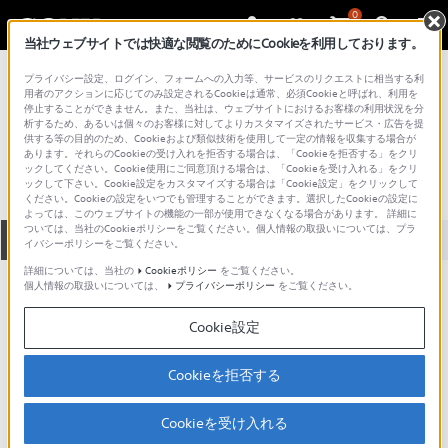
0
当社ウェブサイトでは快適な閲覧のためにCookieを利用しております。
総合サポート・お問い合わせ
プライバシー設定、ログイン、フォームへの入力等、サービスのリクエストに相当する利
プロフェッショナル／業務用
用者のアクションに応じてのみ設定されるCookieは通常、必須Cookieと呼ばれ、利用を
停止することができません。また、当社は、ウェブサイトにおけるお客様の利用状況を分
PCM-3324SX
析するため、あるいは個々のお客様に対してよりカスタマイズされたサービス・広告を提
供する等の目的のため、Cookieおよび類似技術を使用して一定の情報を収集する場合が
あります。それらのCookieの受け入れを拒否する場合は、「Cookieを拒否する」をクリ
ックしてください。Cookie使用にご同意頂ける場合は、「Cookieを受け入れる」をクリ
ックして下さい。Cookie設定をカスタマイズする場合は「Cookie設定」をクリックして
ください。Cookieの設定をいつでも管理することができます。選択したCookieの設定に
よっては、このウェブサイトの機能の一部が使用できなくなる場合があります。 詳細に
ついては、当社のCookieポリシーをご覧ください。個人情報の取扱いについては、プラ
全て
ダウンロード
取扱説明書
Q&A
イバシーポリシーをご覧ください。
詳細については、当社の
Cookieポリシー
をご覧ください。
個人情報の取扱いについては、
プライバシーポリシー
をご覧ください。
ダウンロード
Cookie設定
現在、本ページで提供されているアップデート情報はありませ
ん。
Cookieを拒否する
Cookieを受け入れる