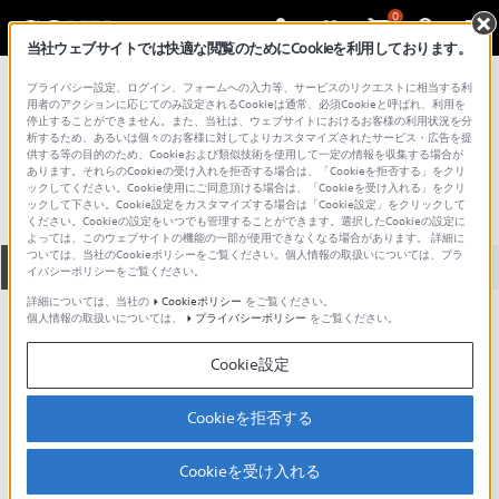
0
当社ウェブサイトでは快適な閲覧のためにCookieを利用しております。
総合サポート・お問い合わせ
プライバシー設定、ログイン、フォームへの入力等、サービスのリクエストに相当する利
プロフェッショナル／業務用
用者のアクションに応じてのみ設定されるCookieは通常、必須Cookieと呼ばれ、利用を
停止することができません。また、当社は、ウェブサイトにおけるお客様の利用状況を分
PCS-1500
析するため、あるいは個々のお客様に対してよりカスタマイズされたサービス・広告を提
供する等の目的のため、Cookieおよび類似技術を使用して一定の情報を収集する場合が
あります。それらのCookieの受け入れを拒否する場合は、「Cookieを拒否する」をクリ
ックしてください。Cookie使用にご同意頂ける場合は、「Cookieを受け入れる」をクリ
ックして下さい。Cookie設定をカスタマイズする場合は「Cookie設定」をクリックして
ください。Cookieの設定をいつでも管理することができます。選択したCookieの設定に
よっては、このウェブサイトの機能の一部が使用できなくなる場合があります。 詳細に
ついては、当社のCookieポリシーをご覧ください。個人情報の取扱いについては、プラ
全て
ダウンロード
取扱説明書
Q&A
イバシーポリシーをご覧ください。
詳細については、当社の
Cookieポリシー
をご覧ください。
個人情報の取扱いについては、
プライバシーポリシー
をご覧ください。
ダウンロード
Cookie設定
現在、本ページで提供されているアップデート情報はありませ
ん。
Cookieを拒否する
Cookieを受け入れる