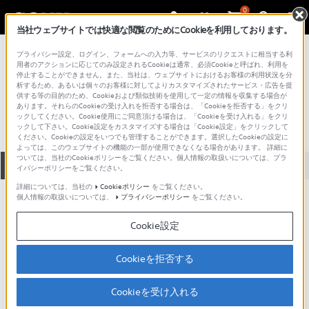
0
当社ウェブサイトでは快適な閲覧のためにCookieを利用しております。
総合サポート・お問い合わせ
プライバシー設定、ログイン、フォームへの入力等、サービスのリクエストに相当する利
プロフェッショナル／業務用
用者のアクションに応じてのみ設定されるCookieは通常、必須Cookieと呼ばれ、利用を
停止することができません。また、当社は、ウェブサイトにおけるお客様の利用状況を分
PCS-F3300
析するため、あるいは個々のお客様に対してよりカスタマイズされたサービス・広告を提
供する等の目的のため、Cookieおよび類似技術を使用して一定の情報を収集する場合が
あります。それらのCookieの受け入れを拒否する場合は、「Cookieを拒否する」をクリ
ックしてください。Cookie使用にご同意頂ける場合は、「Cookieを受け入れる」をクリ
ックして下さい。Cookie設定をカスタマイズする場合は「Cookie設定」をクリックして
ください。Cookieの設定をいつでも管理することができます。選択したCookieの設定に
よっては、このウェブサイトの機能の一部が使用できなくなる場合があります。 詳細に
ついては、当社のCookieポリシーをご覧ください。個人情報の取扱いについては、プラ
全て
ダウンロード
取扱説明書
Q&A
イバシーポリシーをご覧ください。
詳細については、当社の
Cookieポリシー
をご覧ください。
個人情報の取扱いについては、
プライバシーポリシー
をご覧ください。
ダウンロード
Cookie設定
現在、本ページで提供されているアップデート情報はありませ
ん。
Cookieを拒否する
Cookieを受け入れる