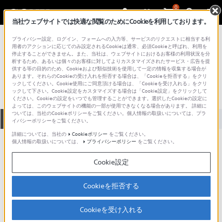
0
当社ウェブサイトでは快適な閲覧のためにCookieを利用しております。
総合サポート・お問い合わせ
プライバシー設定、ログイン、フォームへの入力等、サービスのリクエストに相当する利
プロフェッショナル／業務用
用者のアクションに応じてのみ設定されるCookieは通常、必須Cookieと呼ばれ、利用を
停止することができません。また、当社は、ウェブサイトにおけるお客様の利用状況を分
PCS-T210
析するため、あるいは個々のお客様に対してよりカスタマイズされたサービス・広告を提
供する等の目的のため、Cookieおよび類似技術を使用して一定の情報を収集する場合が
あります。それらのCookieの受け入れを拒否する場合は、「Cookieを拒否する」をクリ
ックしてください。Cookie使用にご同意頂ける場合は、「Cookieを受け入れる」をクリ
ックして下さい。Cookie設定をカスタマイズする場合は「Cookie設定」をクリックして
ください。Cookieの設定をいつでも管理することができます。選択したCookieの設定に
よっては、このウェブサイトの機能の一部が使用できなくなる場合があります。 詳細に
ついては、当社のCookieポリシーをご覧ください。個人情報の取扱いについては、プラ
全て
ダウンロード
取扱説明書
Q&A
イバシーポリシーをご覧ください。
詳細については、当社の
Cookieポリシー
をご覧ください。
個人情報の取扱いについては、
プライバシーポリシー
をご覧ください。
ダウンロード
Cookie設定
現在、本ページで提供されているアップデート情報はありませ
ん。
Cookieを拒否する
Cookieを受け入れる