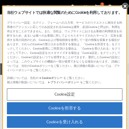
0
当社ウェブサイトでは快適な閲覧のためにCookieを利用しております。
総合サポート・お問い合わせ
プライバシー設定、ログイン、フォームへの入力等、サービスのリクエストに相当する利
プロフェッショナル／業務用
用者のアクションに応じてのみ設定されるCookieは通常、必須Cookieと呼ばれ、利用を
停止することができません。また、当社は、ウェブサイトにおけるお客様の利用状況を分
PH-37
析するため、あるいは個々のお客様に対してよりカスタマイズされたサービス・広告を提
供する等の目的のため、Cookieおよび類似技術を使用して一定の情報を収集する場合が
あります。それらのCookieの受け入れを拒否する場合は、「Cookieを拒否する」をクリ
ックしてください。Cookie使用にご同意頂ける場合は、「Cookieを受け入れる」をクリ
ックして下さい。Cookie設定をカスタマイズする場合は「Cookie設定」をクリックして
ください。Cookieの設定をいつでも管理することができます。選択したCookieの設定に
よっては、このウェブサイトの機能の一部が使用できなくなる場合があります。 詳細に
ついては、当社のCookieポリシーをご覧ください。個人情報の取扱いについては、プラ
全て
ダウンロード
取扱説明書
Q&A
イバシーポリシーをご覧ください。
詳細については、当社の
Cookieポリシー
をご覧ください。
個人情報の取扱いについては、
プライバシーポリシー
をご覧ください。
ダウンロード
Cookie設定
現在、本ページで提供されているアップデート情報はありませ
ん。
Cookieを拒否する
Cookieを受け入れる