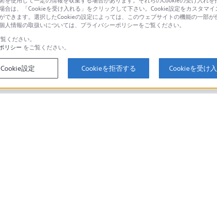
技術を使用して一定の情報を収集する場合があります。それらのCookieの受け入れを拒
場合は、「Cookieを受け入れる」をクリックして下さい。Cookie設定をカスタマイ
個人のお客様は
とができます。選択したCookieの設定によっては、このウェブサイトの機能の一部
い。個人情報の取扱いについては、プライバシーポリシーをご覧ください。
覧ください。
ポリシー
をご覧ください。
するご利用ガイド・お問
海外仕様製品
オーバーシーズ
Cookie設定
Cookieを拒否する
Cookieを受け
スに関してのご案内はこちら
セキュリティ・ブラウザ環境
ソニーストアでのお買い物にあたって
会社情報
採用情報
特約店のご案内