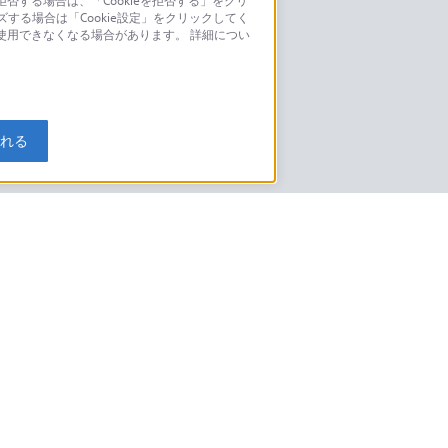
否する場合は、「Cookieを拒否する」をクリ
ズする場合は「Cookie設定」をクリックしてく
こちら
が使用できなくなる場合があります。 詳細につい
モデルに関してのご案内はこちら
入れる
特定商取引法に基づく表記
ご利用ガイド
規約
ニュースリリース
環境情報
My Sony 利用規約