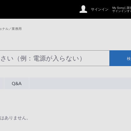
My Sonyに
サインイン
サインインす
ョナル／業務用
検
Q&A
はありません。