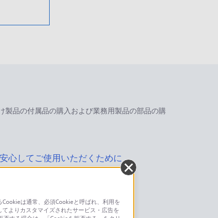
け製品の付属品の購入および業務用製品の部品の購
安心してご使用いただくために
kieは通常、必須Cookieと呼ばれ、利用を
してよりカスタマイズされたサービス・広告を
お問い合わせ