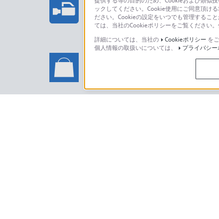
提供する等の目的のため、Cookieおよび類似
ックしてください。Cookie使用にご同意頂ける
法人のお客様はこちら
ださい。Cookieの設定をいつでも管理するこ
ては、当社のCookieポリシーをご覧くださ
詳細については、当社の
Cookieポリシー
をご
個人情報の取扱いについては、
プライバシー
ソニーストアでのお買い物に関
い合わせ
ソニーストアのご利用方法・サービ
日本