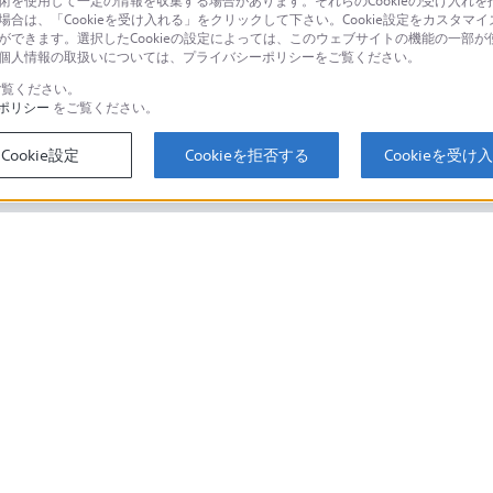
技術を使用して一定の情報を収集する場合があります。それらのCookieの受け入れを拒
場合は、「Cookieを受け入れる」をクリックして下さい。Cookie設定をカスタマイ
個人のお客様は
とができます。選択したCookieの設定によっては、このウェブサイトの機能の一部
い。個人情報の取扱いについては、プライバシーポリシーをご覧ください。
覧ください。
ポリシー
をご覧ください。
するご利用ガイド・お問
海外仕様製品
オーバーシーズ
Cookie設定
Cookieを拒否する
Cookieを受け
スに関してのご案内はこちら
セキュリティ・ブラウザ環境
ソニーストアでのお買い物にあたって
会社情報
採用情報
特約店のご案内