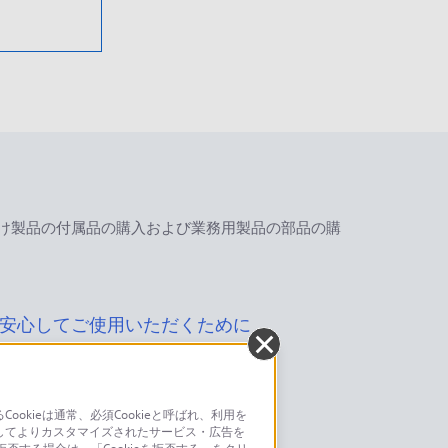
け製品の付属品の購入および業務用製品の部品の購
安心してご使用いただくために
kieは通常、必須Cookieと呼ばれ、利用を
してよりカスタマイズされたサービス・広告を
お問い合わせ