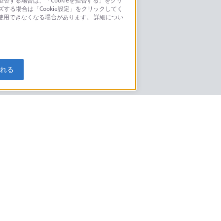
否する場合は、「Cookieを拒否する」をクリ
ズする場合は「Cookie設定」をクリックしてく
こちら
が使用できなくなる場合があります。 詳細につい
モデルに関してのご案内はこちら
入れる
特定商取引法に基づく表記
ご利用ガイド
規約
ニュースリリース
環境情報
My Sony 利用規約