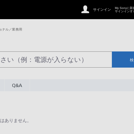
My Sonyに
サインイン
サインインす
ョナル／業務用
検
Q&A
はありません。