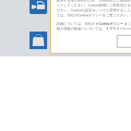
提供する等の目的のため、Cookieおよび類似
ックしてください。Cookie使用にご同意頂ける
法人のお客様はこちら
ださい。Cookieの設定をいつでも管理するこ
ては、当社のCookieポリシーをご覧くださ
詳細については、当社の
Cookieポリシー
をご
個人情報の取扱いについては、
プライバシー
ソニーストアでのお買い物に関
い合わせ
ソニーストアのご利用方法・サービ
日本