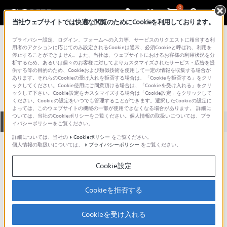
0
当社ウェブサイトでは快適な閲覧のためにCookieを利用しております。
総合サポート・お問い合わせ
プライバシー設定、ログイン、フォームへの入力等、サービスのリクエストに相当する利
プロフェッショナル／業務用
用者のアクションに応じてのみ設定されるCookieは通常、必須Cookieと呼ばれ、利用を
停止することができません。また、当社は、ウェブサイトにおけるお客様の利用状況を分
PK-350
析するため、あるいは個々のお客様に対してよりカスタマイズされたサービス・広告を提
供する等の目的のため、Cookieおよび類似技術を使用して一定の情報を収集する場合が
あります。それらのCookieの受け入れを拒否する場合は、「Cookieを拒否する」をクリ
ックしてください。Cookie使用にご同意頂ける場合は、「Cookieを受け入れる」をクリ
ックして下さい。Cookie設定をカスタマイズする場合は「Cookie設定」をクリックして
ください。Cookieの設定をいつでも管理することができます。選択したCookieの設定に
よっては、このウェブサイトの機能の一部が使用できなくなる場合があります。 詳細に
ついては、当社のCookieポリシーをご覧ください。個人情報の取扱いについては、プラ
全て
ダウンロード
取扱説明書
Q&A
イバシーポリシーをご覧ください。
詳細については、当社の
Cookieポリシー
をご覧ください。
個人情報の取扱いについては、
プライバシーポリシー
をご覧ください。
ダウンロード
Cookie設定
現在、本ページで提供されているアップデート情報はありませ
ん。
Cookieを拒否する
Cookieを受け入れる