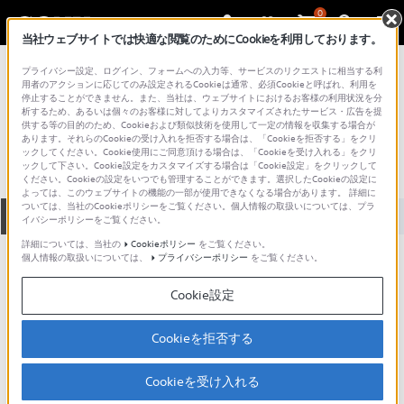
0
当社ウェブサイトでは快適な閲覧のためにCookieを利用しております。
総合サポート・お問い合わせ
プライバシー設定、ログイン、フォームへの入力等、サービスのリクエストに相当する利
プロフェッショナル／業務用
用者のアクションに応じてのみ設定されるCookieは通常、必須Cookieと呼ばれ、利用を
停止することができません。また、当社は、ウェブサイトにおけるお客様の利用状況を分
PPV-200
析するため、あるいは個々のお客様に対してよりカスタマイズされたサービス・広告を提
供する等の目的のため、Cookieおよび類似技術を使用して一定の情報を収集する場合が
あります。それらのCookieの受け入れを拒否する場合は、「Cookieを拒否する」をクリ
ックしてください。Cookie使用にご同意頂ける場合は、「Cookieを受け入れる」をクリ
ックして下さい。Cookie設定をカスタマイズする場合は「Cookie設定」をクリックして
ください。Cookieの設定をいつでも管理することができます。選択したCookieの設定に
よっては、このウェブサイトの機能の一部が使用できなくなる場合があります。 詳細に
ついては、当社のCookieポリシーをご覧ください。個人情報の取扱いについては、プラ
全て
ダウンロード
取扱説明書
Q&A
イバシーポリシーをご覧ください。
詳細については、当社の
Cookieポリシー
をご覧ください。
個人情報の取扱いについては、
プライバシーポリシー
をご覧ください。
ダウンロード
Cookie設定
現在、本ページで提供されているアップデート情報はありませ
ん。
Cookieを拒否する
Cookieを受け入れる