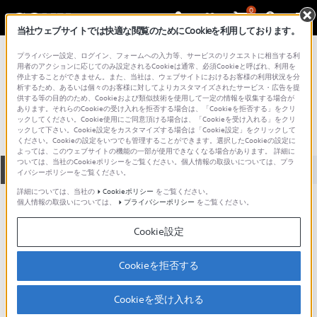
0
当社ウェブサイトでは快適な閲覧のためにCookieを利用しております。
総合サポート・お問い合わせ
プライバシー設定、ログイン、フォームへの入力等、サービスのリクエストに相当する利
プロフェッショナル／業務用
用者のアクションに応じてのみ設定されるCookieは通常、必須Cookieと呼ばれ、利用を
停止することができません。また、当社は、ウェブサイトにおけるお客様の利用状況を分
PRO16-2095
析するため、あるいは個々のお客様に対してよりカスタマイズされたサービス・広告を提
供する等の目的のため、Cookieおよび類似技術を使用して一定の情報を収集する場合が
あります。それらのCookieの受け入れを拒否する場合は、「Cookieを拒否する」をクリ
ックしてください。Cookie使用にご同意頂ける場合は、「Cookieを受け入れる」をクリ
ックして下さい。Cookie設定をカスタマイズする場合は「Cookie設定」をクリックして
ください。Cookieの設定をいつでも管理することができます。選択したCookieの設定に
よっては、このウェブサイトの機能の一部が使用できなくなる場合があります。 詳細に
ついては、当社のCookieポリシーをご覧ください。個人情報の取扱いについては、プラ
全て
ダウンロード
取扱説明書
Q&A
イバシーポリシーをご覧ください。
詳細については、当社の
Cookieポリシー
をご覧ください。
個人情報の取扱いについては、
プライバシーポリシー
をご覧ください。
ダウンロード
Cookie設定
現在、本ページで提供されているアップデート情報はありませ
ん。
Cookieを拒否する
Cookieを受け入れる