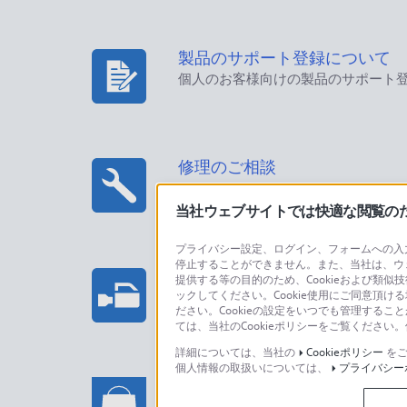
製品のサポート登録について
個人のお客様向けの製品のサポート
修理のご相談
当社ウェブサイトでは快適な閲覧のため
プライバシー設定、ログイン、フォームへの入力
停止することができません。また、当社は、ウ
プロフェッショナル/業務用製
提供する等の目的のため、Cookieおよび類似
ックしてください。Cookie使用にご同意頂ける
法人のお客様はこちら
ださい。Cookieの設定をいつでも管理するこ
ては、当社のCookieポリシーをご覧くださ
詳細については、当社の
Cookieポリシー
をご
個人情報の取扱いについては、
プライバシー
ソニーストアでのお買い物に関