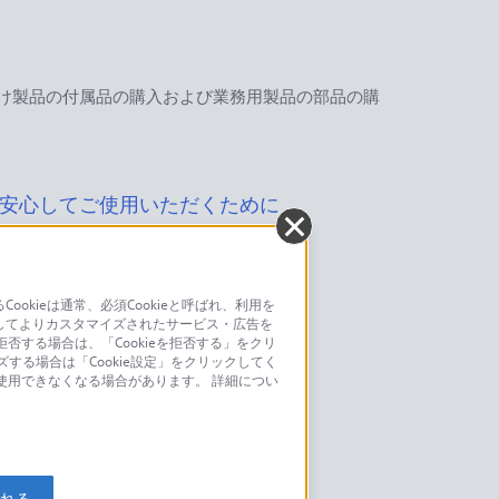
け製品の付属品の購入および業務用製品の部品の購
安心してご使用いただくために
kieは通常、必須Cookieと呼ばれ、利用を
してよりカスタマイズされたサービス・広告を
お問い合わせ
否する場合は、「Cookieを拒否する」をクリ
ズする場合は「Cookie設定」をクリックしてく
こちら
が使用できなくなる場合があります。 詳細につい
モデルに関してのご案内はこちら
入れる