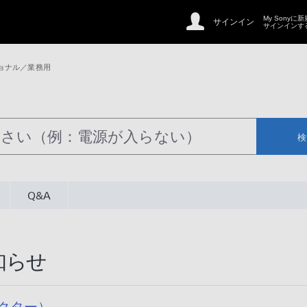
My Sonyに
サインイン
サインインす
ョナル／業務用
検
Q&A
知らせ
クター）