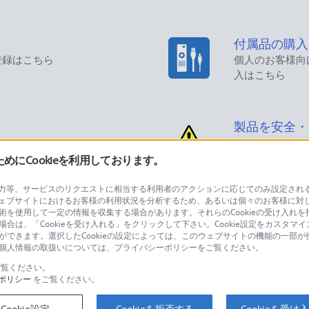
付属品の購入
登録はこちら
個人のお客様向
入はこちら
製品を安全・
にCookieを利用しております。
等、サービスのリクエストに相当する利用者のアクションに応じてのみ設定されるCoo
ェブサイトにおけるお客様の利用状況を分析するため、あるいは個々のお客様に対
品に関するお問い合わせ
製品に関する
技術を使用して一定の情報を収集する場合があります。それらのCookieの受け入れを拒
場合は、「Cookieを受け入れる」をクリックして下さい。Cookie設定をカスタマイ
個人のお客様は
とができます。選択したCookieの設定によっては、このウェブサイトの機能の一部
い。個人情報の取扱いについては、プライバシーポリシーをご覧ください。
覧ください。
ポリシー
をご覧ください。
するご利用ガイド・お問
海外仕様製品
オーバーシーズ
Cookie設定
Cookieを拒否する
Cookieを受け