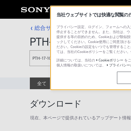
当社ウェブサイトでは快適な閲覧のため
総合サポート・お問い合わせ
プライバシー設定、ログイン、フォームへの入力
プロフェッシ
停止することができません。また、当社は、ウ
提供する等の目的のため、Cookieおよび類似
PTH-17-10T
ックしてください。Cookie使用にご同意頂ける
ださい。Cookieの設定をいつでも管理するこ
ては、当社のCookieポリシーをご覧くださ
PTH-17-10T
詳細については、当社の
Cookieポリシー
をご
個人情報の取扱いについては、
プライバシー
全て
ダウンロード
取扱説明書
ダウンロード
現在、本ページで提供されているアップデート情報