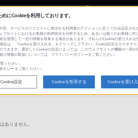
My Sonyに
サインイン
サインインす
にCookieを利用しております。
等、サービスのリクエストに相当する利用者のアクションに応じてのみ設定されるCoo
ョナル／業務用
ェブサイトにおけるお客様の利用状況を分析するため、あるいは個々のお客様に対
技術を使用して一定の情報を収集する場合があります。それらのCookieの受け入れを拒
場合は、「Cookieを受け入れる」をクリックして下さい。Cookie設定をカスタマイ
とができます。選択したCookieの設定によっては、このウェブサイトの機能の一部
い。個人情報の取扱いについては、プライバシーポリシーをご覧ください。
検
覧ください。
ポリシー
をご覧ください。
Cookie設定
Cookieを拒否する
Cookieを受け
Q&A
はありません。