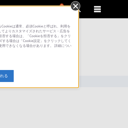
0
新規登録
るともっと便利に
kieは通常、必須Cookieと呼ばれ、利用を
してよりカスタマイズされたサービス・広告を
否する場合は、「Cookieを拒否する」をクリ
ズする場合は「Cookie設定」をクリックしてく
が使用できなくなる場合があります。 詳細につい
索
入れる