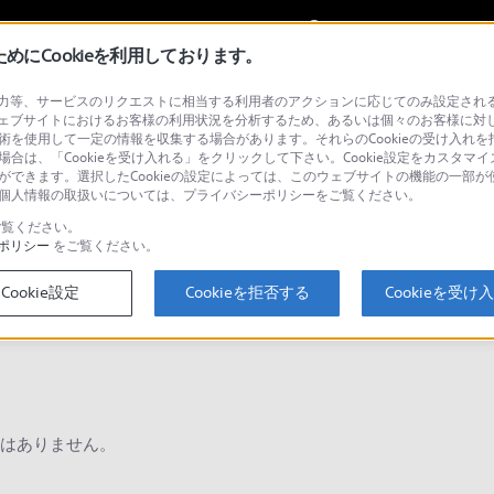
My Sonyに
サインイン
サインインす
にCookieを利用しております。
等、サービスのリクエストに相当する利用者のアクションに応じてのみ設定されるCoo
ョナル／業務用
ェブサイトにおけるお客様の利用状況を分析するため、あるいは個々のお客様に対
技術を使用して一定の情報を収集する場合があります。それらのCookieの受け入れを拒
場合は、「Cookieを受け入れる」をクリックして下さい。Cookie設定をカスタマイ
とができます。選択したCookieの設定によっては、このウェブサイトの機能の一部
い。個人情報の取扱いについては、プライバシーポリシーをご覧ください。
検
覧ください。
ポリシー
をご覧ください。
Cookie設定
Cookieを拒否する
Cookieを受け
Q&A
はありません。