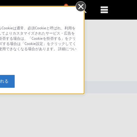
0
新規登録
るともっと便利に
kieは通常、必須Cookieと呼ばれ、利用を
してよりカスタマイズされたサービス・広告を
否する場合は、「Cookieを拒否する」をクリ
ズする場合は「Cookie設定」をクリックしてく
が使用できなくなる場合があります。 詳細につい
索
入れる