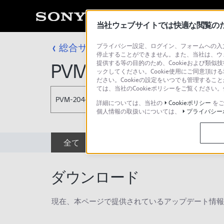
当社ウェブサイトでは快適な閲覧のため
総合サポート・お問い合わせ
プライバシー設定、ログイン、フォームへの入力
プロフェッシ
停止することができません。また、当社は、ウ
提供する等の目的のため、Cookieおよび類似
PVM-2044Q
ックしてください。Cookie使用にご同意頂ける
ださい。Cookieの設定をいつでも管理するこ
ては、当社のCookieポリシーをご覧くださ
PVM-2044Q
詳細については、当社の
Cookieポリシー
をご
個人情報の取扱いについては、
プライバシー
全て
ダウンロード
取扱説明書
ダウンロード
現在、本ページで提供されているアップデート情報