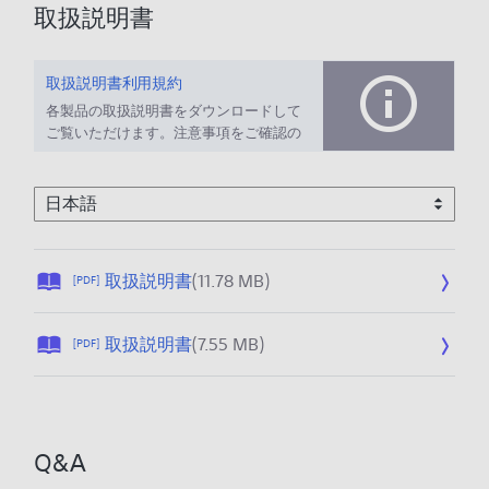
取扱説明書
取扱説明書利用規約
各製品の取扱説明書をダウンロードして
ご覧いただけます。注意事項をご確認の
上、ご利用ください。
公
取扱説明書
(11.78 MB)
[PDF]
開
日
公
取扱説明書
(7.55 MB)
[PDF]
:
開
2
日
0
:
2
2
6
Q&A
0
/
2