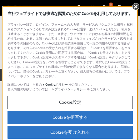
0
当社ウェブサイトでは快適な閲覧のためにCookieを利用しております。
総合サポート・お問い合わせ
プライバシー設定、ログイン、フォームへの入力等、サービスのリクエストに相当する利
プロフェッショナル／業務用
用者のアクションに応じてのみ設定されるCookieは通常、必須Cookieと呼ばれ、利用を
停止することができません。また、当社は、ウェブサイトにおけるお客様の利用状況を分
PXW-X400KC
析するため、あるいは個々のお客様に対してよりカスタマイズされたサービス・広告を提
供する等の目的のため、Cookieおよび類似技術を使用して一定の情報を収集する場合が
あります。それらのCookieの受け入れを拒否する場合は、「Cookieを拒否する」をクリ
ックしてください。Cookie使用にご同意頂ける場合は、「Cookieを受け入れる」をクリ
ックして下さい。Cookie設定をカスタマイズする場合は「Cookie設定」をクリックして
ください。Cookieの設定をいつでも管理することができます。選択したCookieの設定に
よっては、このウェブサイトの機能の一部が使用できなくなる場合があります。 詳細に
ついては、当社のCookieポリシーをご覧ください。個人情報の取扱いについては、プラ
全て
ダウンロード
取扱説明書
Q&A
イバシーポリシーをご覧ください。
詳細については、当社の
Cookieポリシー
をご覧ください。
個人情報の取扱いについては、
プライバシーポリシー
をご覧ください。
製品に関する重要なお知らせ
お知らせ
Cookie設定
製品に関する重要なお知らせ
Cookieを拒否する
重要なお知らせ一覧
Cookieを受け入れる